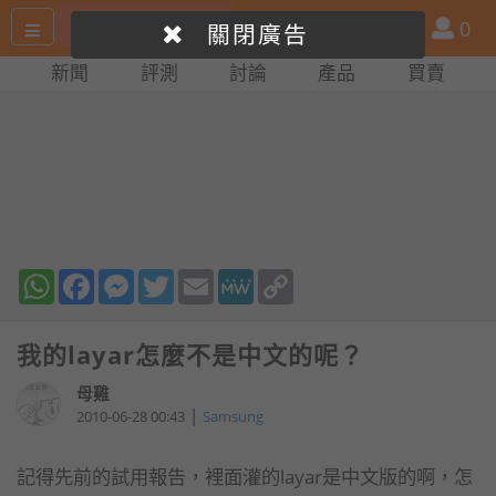
搜
產
會
0
關閉廣告
尋
品
員
新聞
評測
討論
產品
買賣
網
比
站
拼
WhatsApp
Facebook
Messenger
Twitter
Email
MeWe
Copy
Link
我的layar怎麼不是中文的呢？
母雞
|
2010-06-28 00:43
Samsung
記得先前的試用報告，裡面灌的layar是中文版的啊，怎