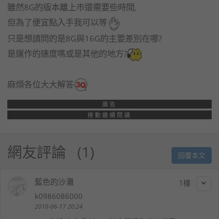
雖然8G的版本離上市還需要些時間,
但為了便宜點入手我可以等
只是想請問的是8G與16G的主要差別在哪?
是運作的速度嗎或是其他的地方?
麻煩各位大大解答
廣告
捲動繼續閱讀
網友評論
1
回覆本文
藍色的沙灘
1
k0986086000
2010-06-17 20:24