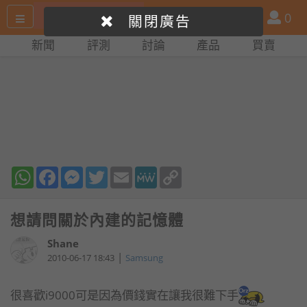
搜
產
會
0
關閉廣告
尋
品
員
新聞
評測
討論
產品
買賣
網
比
站
拼
WhatsApp
Facebook
Messenger
Twitter
Email
MeWe
Copy
Link
想請問關於內建的記憶體
Shane
|
2010-06-17 18:43
Samsung
很喜歡i9000可是因為價錢實在讓我很難下手