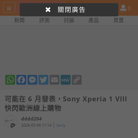
搜
產
會
0
關閉廣告
尋
品
員
新聞
評測
討論
產品
買賣
網
比
站
拼
WhatsApp
Facebook
Messenger
Twitter
Email
MeWe
Copy
Link
可能在 6 月發表，Sony Xperia 1 VIII
快閃歐洲線上購物
dddd204
|
2026-05-06 11:14
Sony