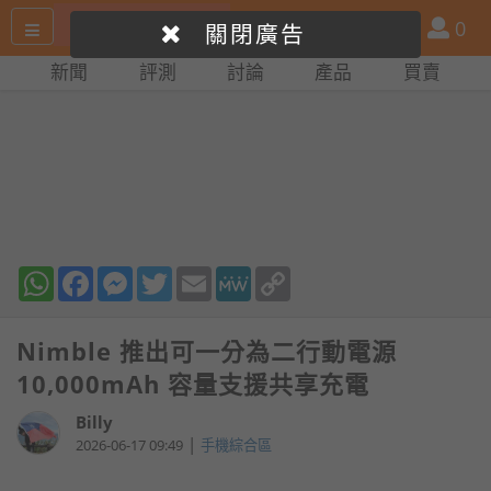
搜
產
會
0
關閉廣告
尋
品
員
新聞
評測
討論
產品
買賣
網
比
站
拼
WhatsApp
Facebook
Messenger
Twitter
Email
MeWe
Copy
Link
Nimble 推出可一分為二行動電源
10,000mAh 容量支援共享充電
Billy
|
2026-06-17 09:49
手機綜合區