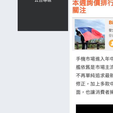
本週詢價排行
關注
Bi
發文
發表
手機市場進入年
艦依舊是市場主流
不再單純追求最
修正，加上多款
面，也讓消費者