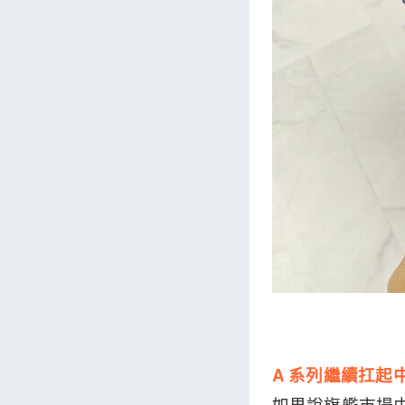
A 系列繼續扛起
如果說旗艦市場由 