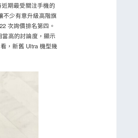
，持續維持近期最受關注手機的
也讓不少有意升級高階旗
1,722 次詢價排名第四。
持相當高的討論度，顯示
舊 Ultra 機型幾