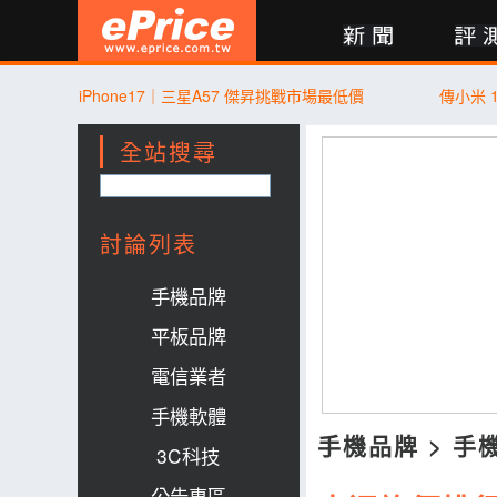
新聞
評測
討論
產品
買賣
商城
登入
iPhone17｜三星A57 傑昇挑戰市場最低價
傳小米 
全站搜尋
討論列表
手機品牌
平板品牌
電信業者
手機軟體
手機品牌
>
手
3C科技
公告專區