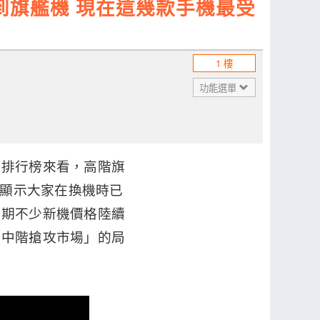
到旗艦機 現在這幾款手機最受
1 樓
功能選單
價排行榜來看，高階旗
，顯示大家在換機時已
近期不少新機價格陸續
、中階搶攻市場」的局