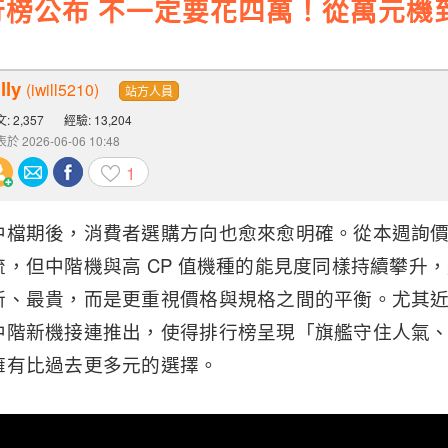
榜公布 不一定要花四萬！從萬元機
lly
(iwill5210)
站方人員
: 2,357
經驗: 13,204
於 2026-06-06 10:48
1
中檔期後，消費者選購方向也愈來愈明確。從本週詢
，但中階機與高 CP 值機種的能見度同樣持續攀升
新、最貴，而是更重視價格與規格之間的平衡。尤其
中階新機接連推出，使得排行榜呈現「旗艦守住人氣
擁有比過去更多元的選擇。