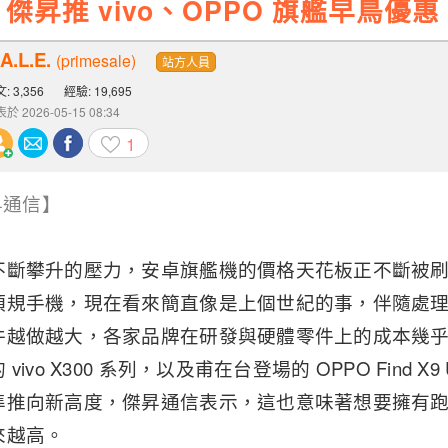
昇推 vivo、OPPO 旗艦早鳥優惠 
A.L.E.
(primesale)
站方人員
: 3,356
經驗: 19,695
於 2026-05-15 08:34
1
傑昇通信】
不斷攀升的壓力，安卓旗艦機的價格天花板正不斷被
頂規手機，現在看來簡直像是上個世紀的事，伴隨處
件越做越大，各家品牌在研發與硬體零件上的成本幾
ivo X300 系列，以及甫在台登場的 OPPO Find X9
準推向新高度，傑昇通信表示，這也意味著想要擁有
來越高。