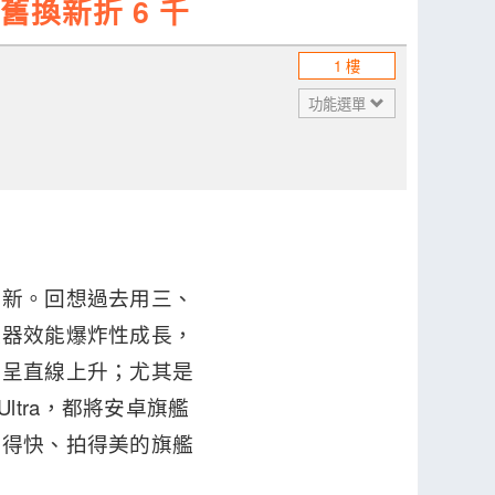
舊換新折 6 千
1 樓
功能選單
刷新。回想過去用三、
理器效能爆炸性成長，
乎呈直線上升；尤其是
 Ultra，都將安卓旗艦
跑得快、拍得美的旗艦