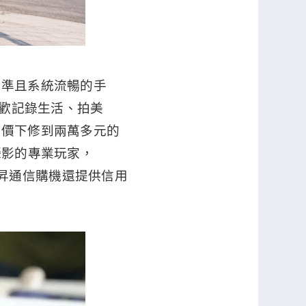
水準且系統流暢的手
時喜歡記錄生活、拍美
機價下修到兩萬多元的
愛攝影的專業玩家，
，來傑昇通信購機還提供信用