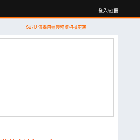
登入/註冊
S27U 傳採用這製程讓相機更薄