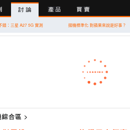
行動版
錯：三星 A27 5G 實測
摺機標準化 對蘋果來說是好事？
機綜合區
>