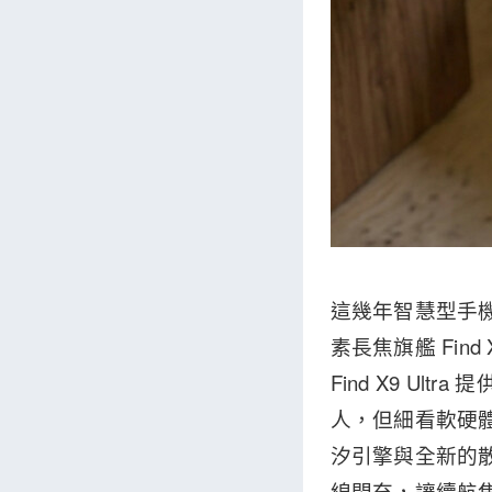
這幾年智慧型手機
素長焦旗艦 Fin
Find X9 Ultr
人，但細看軟硬體規
汐引擎與全新的散熱
線閃充，讓續航