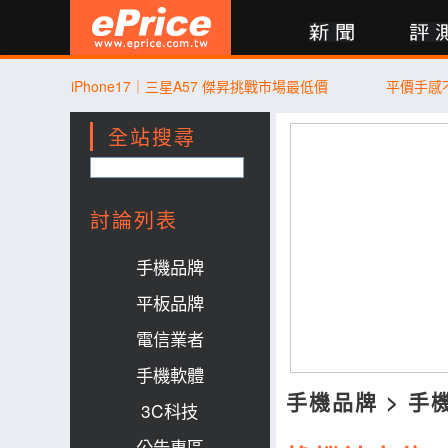
新聞
評測
討論
產品
買賣
商城
登入
iPhone17｜三星A57 傑昇挑戰市場最低價
平價手感不
全站搜尋
討論列表
手機品牌
平板品牌
電信業者
手機軟體
手機品牌
>
手
3C科技
公告專區