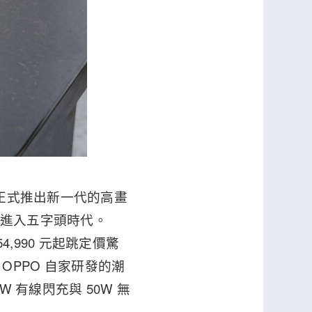
台正式推出新一代的高畫
正式進入五字頭時代。
從 54,990 元起跳定價驚
備 OPPO 自家研發的潮
W 有線閃充與 50W 無