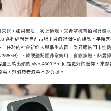
者來說，如果無法一次上頂規，又希望擁有拍照具備
o X300 系列絕對是目前市場上最值得關注的旗艦。平
多工任務的社會新鮮人與學生族群，傑昇通信門市空
（12GB/256GB），軟硬體配置非常夠用；喜歡旅遊、熱
 大容量三萬出頭的 vivo X300 Pro 則是更好的選擇
率的優惠，幫消費者減輕不少負擔。