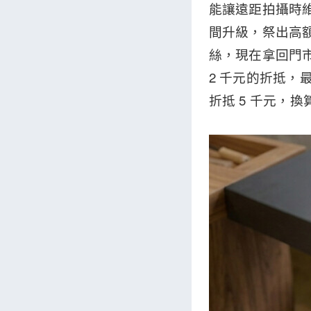
能讓遠距拍攝時
間升級，祭出高額舊
絲，現在拿回門市回收
2 千元的折抵，最
折抵 5 千元，換