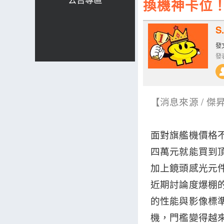
換機神卡位！傑
S.
發文
發表
【消息來源 / 
面對旗艦機價格
四萬元就能買到
加上鏡頭感光元
近期討論度爆棚的 v
的性能與影像標
機，門檻變得越