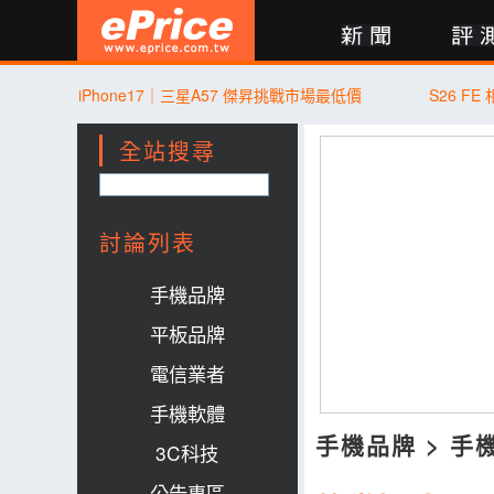
新聞
評測
討論
產品
買賣
商城
登入
iPhone17｜三星A57 傑昇挑戰市場最低價
S26 F
全站搜尋
討論列表
手機品牌
平板品牌
電信業者
手機軟體
手機品牌
>
手
3C科技
公告專區