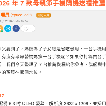
026 年 7 款母親節手機購機送禮推薦
管理員
(eprice_edit)
站方人員
於 2026-05-09 09:57
1
節又要到了，媽媽為了子女總是省吃儉用，一台手機
，有沒有考慮替媽媽換一台手機呢？如果你打算買台
，我們今天整理了 7 台推薦機種給你參考，旗艦與
你的預算在哪個水位。
17
配備 6.3 吋 OLED 螢幕，解析度 2622 x 1206，並採用 Su