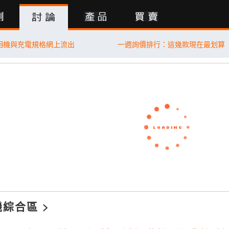
行動版
E 相機與充電規格網上流出
一週詢價排行：這幾款現在最划算
機綜合區
>