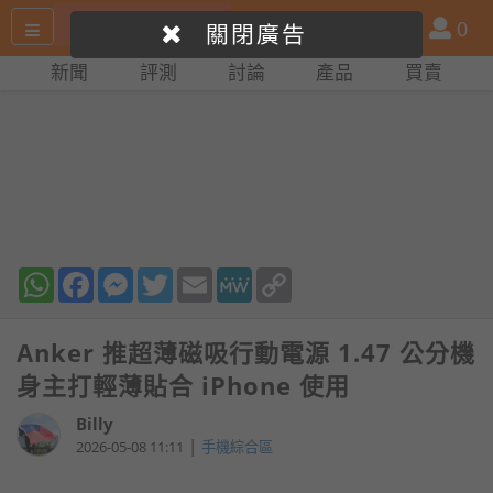
搜
產
會
0
關閉廣告
尋
品
員
新聞
評測
討論
產品
買賣
網
比
站
拼
WhatsApp
Facebook
Messenger
Twitter
Email
MeWe
Copy
Link
Anker 推超薄磁吸行動電源 1.47 公分機
身主打輕薄貼合 iPhone 使用
Billy
|
2026-05-08 11:11
手機綜合區