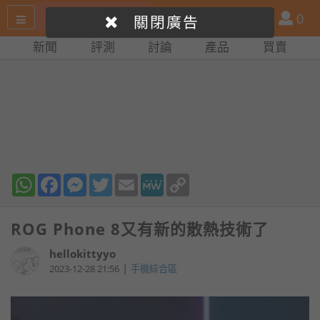
搜
產
會
0
關閉廣告
尋
品
員
新聞
評測
討論
產品
買賣
網
比
站
拼
WhatsApp
Facebook
Messenger
Twitter
Email
MeWe
Copy
Link
ROG Phone 8又有新的散熱技術了
hellokittyyo
|
2023-12-28 21:56
手機綜合區