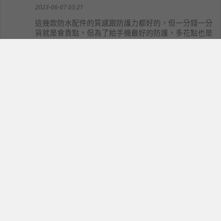
2023-06-07 03:21
這幾款防水配件的質感跟防護力都好的，但一分錢一分
貨就是會貴點，但為了給手機最好的防護，多花點也是
值得的。
hao
13
hhhhhhhhhh
2023-06-13 23:35
真的要多一點保護，過來人經驗不要不相信阿
最新新聞