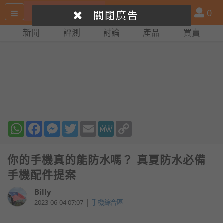
搜
產
會
0
關閉廣告
尋
品
員
新聞
評測
討論
產品
買賣
網
比
站
拼
WhatsApp
Facebook
Messenger
Twitter
Email
MeWe
Copy
Link
你的手機真的能防水嗎？ 真夏防水必備
手機配件提案
Billy
|
2023-06-04 07:07
手機綜合區