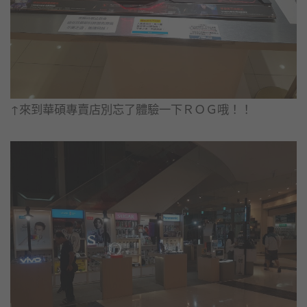
↑來到華碩專賣店別忘了體驗一下ＲＯＧ哦！！