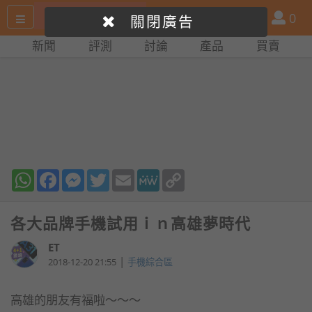
搜
產
會
0
關閉廣告
尋
品
員
新聞
評測
討論
產品
買賣
網
比
站
拼
WhatsApp
Facebook
Messenger
Twitter
Email
MeWe
Copy
Link
各大品牌手機試用ｉｎ高雄夢時代
ET
|
2018-12-20 21:55
手機綜合區
高雄的朋友有福啦～～～