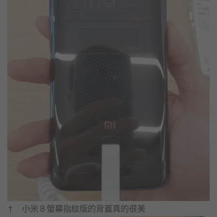
↑ 小米８螢幕指紋版的背蓋真的很美