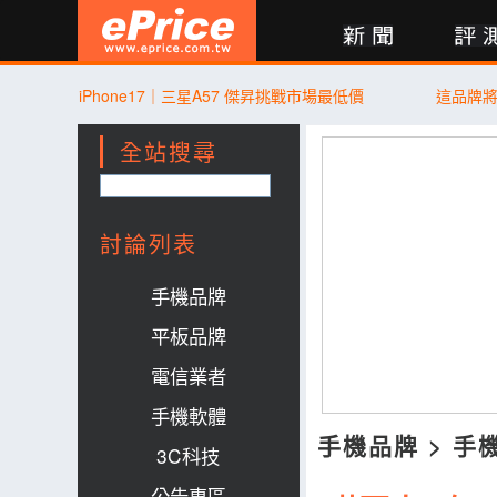
新聞
評測
討論
產品
買賣
商城
登入
iPhone17｜三星A57 傑昇挑戰市場最低價
這品牌
全站搜尋
討論列表
手機品牌
平板品牌
電信業者
手機軟體
手機品牌
>
手
3C科技
公告專區