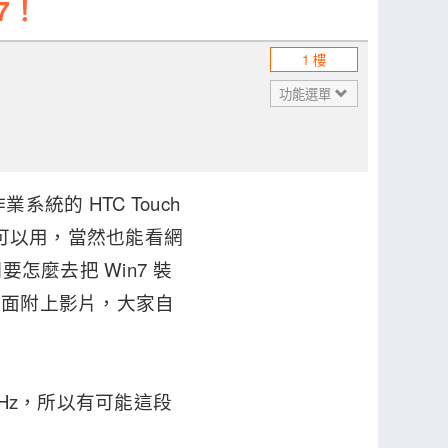
 7！
1 樓
功能選單
系統的 HTC Touch
都可以用，當然也能看網
要怎麼去把 Win7 裝
。下面附上影片，大家自
GHz，所以有可能這段