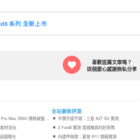
Fold8 系列 全新上市
喜歡這篇文章嗎？
送個愛心感謝無私分享
全站最新評測
【米可促銷】iPhone 17 Pro Max 256G 價格破盤！米可手機館限時 $40,880 (8/7~8/9)
平價手感不錯：三星 A27 5G 實測
宣傳素材流出
Z Fold8 實測 寬摺機真的好用嗎
 產品圖曝光
內建呼吸燈：夏普 R11 開箱實測