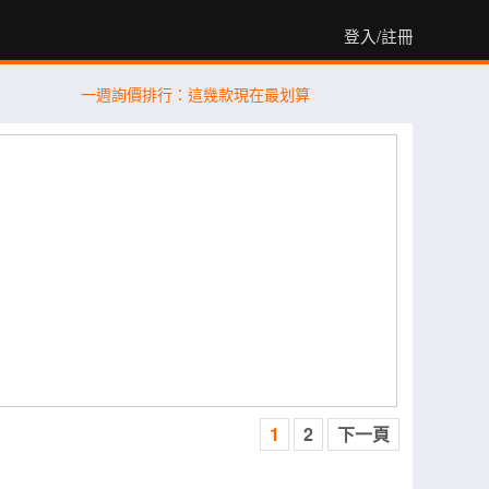
登入/註冊
一週詢價排行：這幾款現在最划算
1
2
下一頁