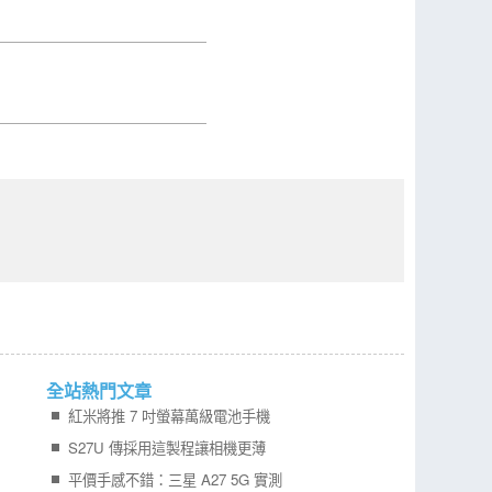
全站熱門文章
紅米將推 7 吋螢幕萬級電池手機
S27U 傳採用這製程讓相機更薄
平價手感不錯：三星 A27 5G 實測