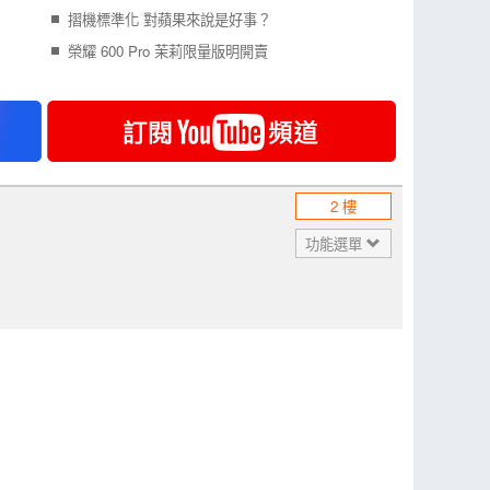
摺機標準化 對蘋果來說是好事？
榮耀 600 Pro 茉莉限量版明開賣
2 樓
功能選單