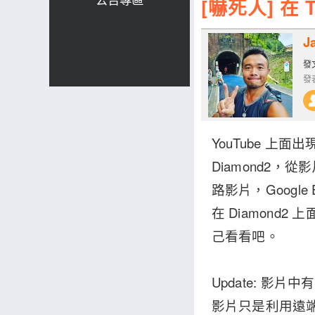
[嚇死人] 在 T
J
發文
發表
YouTube 上面
Diamond2
路影片，Googl
在 Diamon
己看看吧。
Update: 影
影片只是利用遠