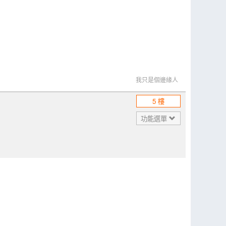
我只是個邊緣人
5 樓
功能選單