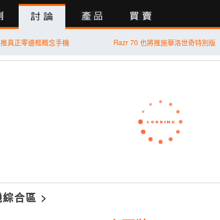
行動版
將推真正零邊框概念手機
Razr 70 也將推施華洛世奇特別版
機綜合區
>