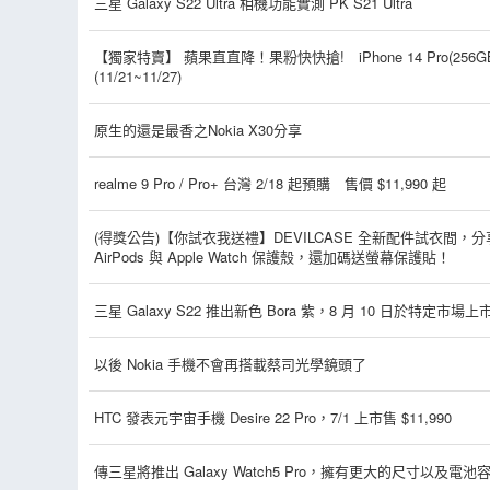
三星 Galaxy S22 Ultra 相機功能實測 PK S21 Ultra
【獨家特賣】 蘋果直直降！果粉快快搶! iPhone 14 Pro(256GB
(11/21~11/27)
原生的還是最香之Nokia X30分享
realme 9 Pro / Pro+ 台灣 2/18 起預購 售價 $11,990 起
(得獎公告)【你試衣我送禮】DEVILCASE 全新配件試衣間
AirPods 與 Apple Watch 保護殼，還加碼送螢幕保護貼！
三星 Galaxy S22 推出新色 Bora 紫，8 月 10 日於特定市場上
以後 Nokia 手機不會再搭載蔡司光學鏡頭了
HTC 發表元宇宙手機 Desire 22 Pro，7/1 上市售 $11,990
傳三星將推出 Galaxy Watch5 Pro，擁有更大的尺寸以及電池