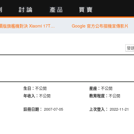
行動版
【PK 擂台】平價版旗艦機對決 Xiaomi 17T Pro V.S. vivo X300 FE
Google 官方公布摺機宣傳影片
發
生日：
不公開
星座：
不公開
年收入：
不公開
教育程度：
不公開
註冊日期：
2007-07-05
上次登入：
2022-11-21