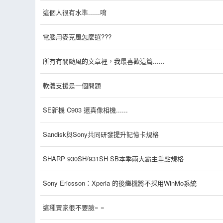
這個人很有水準......唷
電腦用麥克風怎麼選???
所有有關颱風的文章裡，我最喜歡這篇......
軟體支援是一個問題
SE新機 C903 還真像相機......
Sandisk與Sony共同研發提升記憶卡規格
SHARP 930SH/931SH SB本季兩大霸主重點規格
Sony Ericsson：Xperia 的後繼機將不採用WinMo系統
這種賣家很不要臉= =