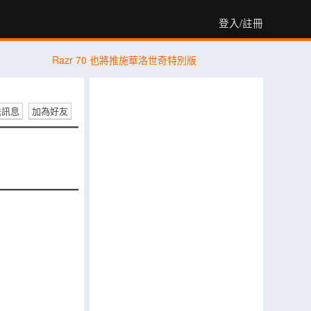
登入/註冊
Razr 70 也將推施華洛世奇特別版
送訊息
加為好友