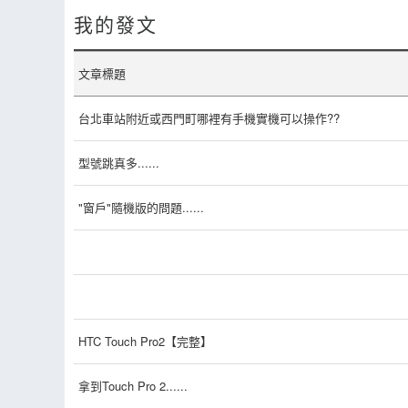
我的發文
文章標題
台北車站附近或西門町哪裡有手機實機可以操作??
型號跳真多......
"窗戶"隨機版的問題......
HTC Touch Pro2【完整】
拿到Touch Pro 2......