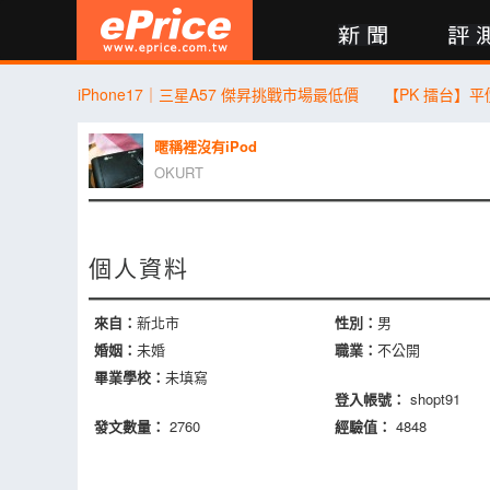
新聞
評測
討論
產品
買賣
商城
登入
iPhone17｜三星A57 傑昇挑戰市場最低價
暱稱裡沒有iPod
OKURT
個人資料
來自：
新北市
性別：
男
婚姻：
未婚
職業：
不公開
畢業學校：
未填寫
登入帳號：
shopt91
發文數量：
2760
經驗值：
4848