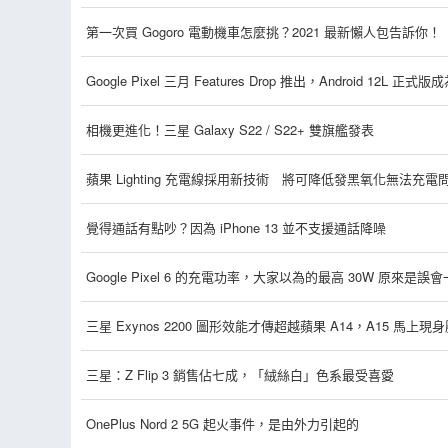
第一次買 Gogoro 電動機車怎麼挑？2021 最新懶人包告訴你！
Google Pixel 三月 Features Drop 推出，Android 12L 正式版成
相機更進化！三星 Galaxy S22 / S22+ 雙旗艦發表
蘋果 Lighting 充電線採用新技術 將可降低發黑氧化無法充電
覺得通話有點吵？因為 iPhone 13 並不支援通話降噪
Google Pixel 6 的充電功率，大家以為的最高 30W 原來是誤
三星 Exynos 2200 圖形效能才傳超越蘋果 A14，A15 馬上現
三星：Z Flip 3 銷售佔七成，「絨絲白」色系最受喜愛
OnePlus Nord 2 5G 起火事件，是由外力引起的