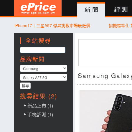
新聞
評測
討論
產品
買賣
商城
登入
iPhone17｜三星A57 傑昇挑戰市場最低價
摺機標準化
全站搜尋
品牌新聞
Samsung Gala
搜尋結果 (2)
新品上市 (1)
手機評測 (1)