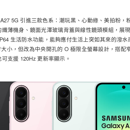
alaxy A27 5G 引進三款色系：潮玩黑、心動綠、美拍
的纖薄機身、鏡面光澤玻璃背蓋與線性鏡頭模組，展
IP64 生活防水功能，能夠應付生活上突如其來的潑
7 吋大小，但改為中央開孔的 O 極限全螢幕設計，搭
支援 120Hz 更新率顯示。