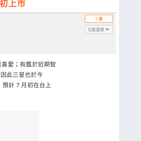
月初上市
1 樓
功能選單
者喜愛；有鑑於近期智
，因此三星也於今
G，預計 7 月初在台上