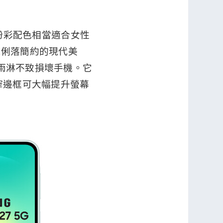
粉，粉彩配色相當適合女性
現俐落簡約的現代美
水雨淋不致損壞手機。它
配窄邊框可大幅提升螢幕