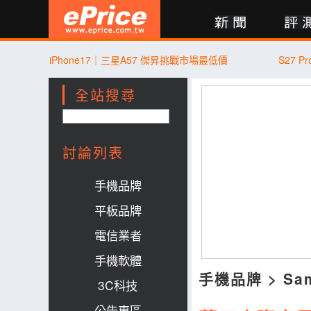
新聞
評測
討論
產品
買賣
商城
登入
iPhone17｜三星A57 傑昇挑戰市場最低價
S27 
全站搜尋
討論列表
手機品牌
平板品牌
電信業者
手機軟體
手機品牌
>
Sa
3C科技
公告專區