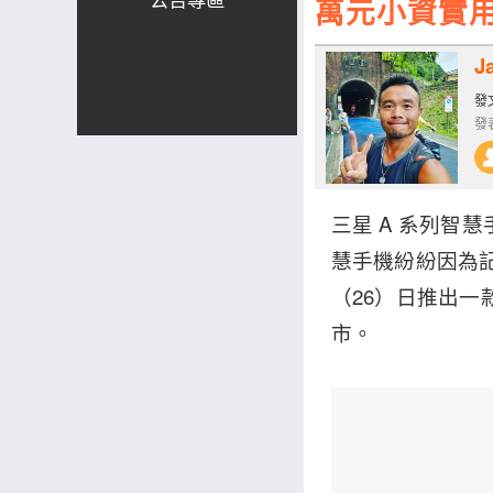
萬元小資實用款
J
發文
發表
三星 A 系列智
慧手機紛紛因為
（26）日推出一款萬
市。