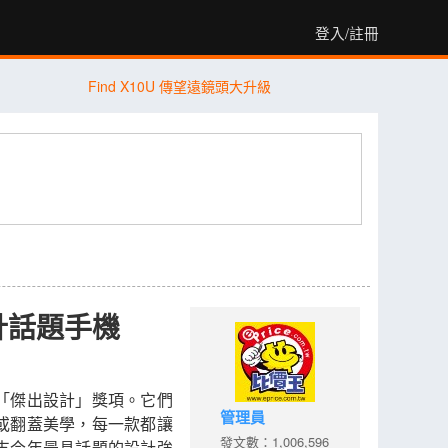
登入/註冊
Find X10U 傳望遠鏡頭大升級
設計話題手機
「傑出設計」獎項。它們
管理員
或翻蓋美學，每一款都讓
發文數：1,006,596
支今年最具話題的設計強