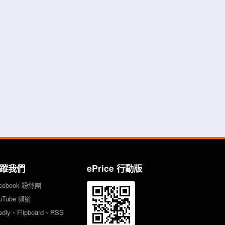
蹤我們
ePrice 行動版
cebook 粉絲團
uTube 頻道
edly、Flipboard、RSS