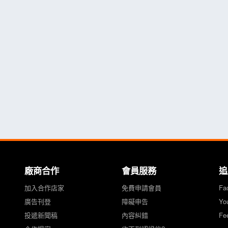
廠商合作
會員服務
追
加入合作店家
免費申請會員
Fa
廣告刊登
障礙申告
Yo
投遞新聞稿
內容糾錯
Fe