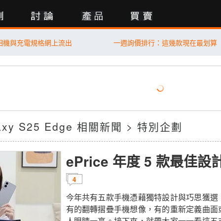
行動版
E 相機與充電規格網上流出
一週詢價排行：這幾款現在最划算
laxy S25 Edge 相關新聞 > 特別企劃
ePrice 年度 5 款最佳
4
今年共有五款手機憑藉獨特設計與巧思獲選
有的翻轉摺疊手機想像，有的重新定義曲面
人眼睛一亮。接下來，就帶大家一一看這五