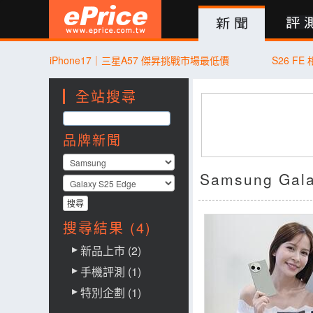
新聞
評測
討論
產品
買賣
商城
登入
iPhone17｜三星A57 傑昇挑戰市場最低價
S26 F
全站搜尋
品牌新聞
Samsung Ga
搜尋結果 (4)
新品上市 (2)
手機評測 (1)
特別企劃 (1)