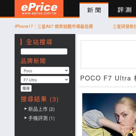
新聞
評測
討論
產品
買賣
商城
登入
iPhone17｜三星A57 傑昇挑戰市場最低價
三星研發新
全站搜尋
品牌新聞
POCO F7 Ult
搜尋結果 (3)
新品上市 (2)
手機評測 (1)