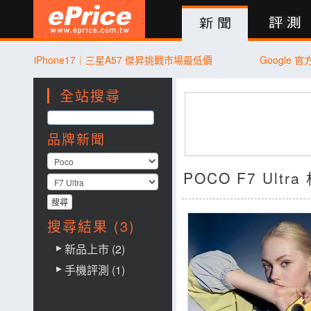
新聞
評測
討論
產品
買賣
商城
登入
iPhone17｜三星A57 傑昇挑戰市場最低價
Google
全站搜尋
品牌新聞
POCO F7 Ultr
搜尋結果 (3)
新品上市 (2)
手機評測 (1)