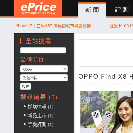
新聞
評測
討論
產品
買賣
商城
登入
iPhone17｜三星A57 傑昇挑戰市場最低價
紅米 K100 P
全站搜尋
品牌新聞
OPPO Find X
搜尋結果 (3)
採購情報 (1)
新品上市 (1)
手機評測 (1)