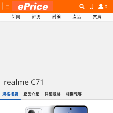
搜
產
會
0
尋
品
員
新聞
評測
討論
產品
買賣
網
比
站
拼
realme C71
規格概要
產品介紹
詳細規格
相關報導