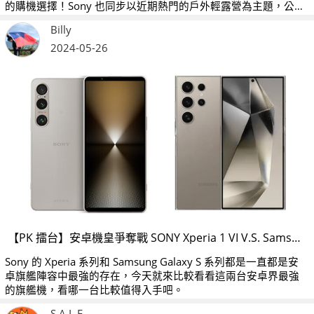
的購機選擇！Sony 也同步以近期熱門的戶外輕露營為主題，公開
Xperia 1 VI 一系列實拍美照，推薦優異便利的動靜拍攝功能，放
Billy
大生活裡更多精彩時刻！
2024-05-26
【PK 擂台】安卓機皇爭奪戰 SONY Xperia 1 VI V.S. Samsung Galaxy S24 Ultra
Sony 的 Xperia 系列和 Samsung Galaxy S 系列都是一直都是安
卓旗艦陣容中最強的存在，今天就來比較看看這兩台安卓界最強
的旗艦機，看哪一台比較值得入手吧。
S.A.L.E.