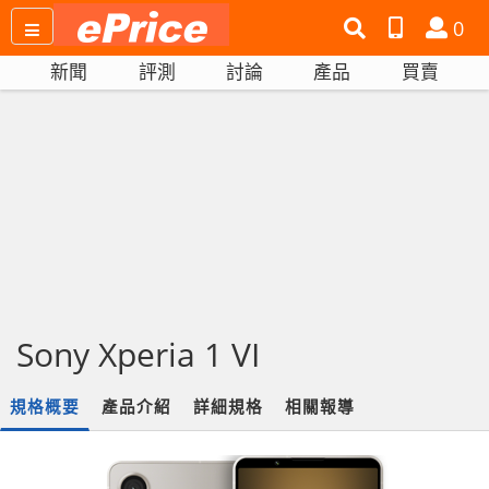
搜
產
會
0
尋
品
員
新聞
評測
討論
產品
買賣
網
比
站
拼
Sony Xperia 1 VI
規格概要
產品介紹
詳細規格
相關報導