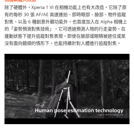
除了硬體外，Xperia 1 VI 在相機功能上也有大改造。它除了原
有的每秒 30 張 AF/AE 高速連拍、即時眼部、臉部、物件追蹤
對焦、以及 6 種創意外觀功能外，也首度加入在 Alpha 相機上
的「姿勢預測對焦技術」，它可透過預測人物的行走姿勢，在
運動狀態下提升追蹤對焦表現，即使在臉部或眼睛被遮住或是
沒有面向鏡頭的情形下，也能持續針對人體進行追蹤對焦。