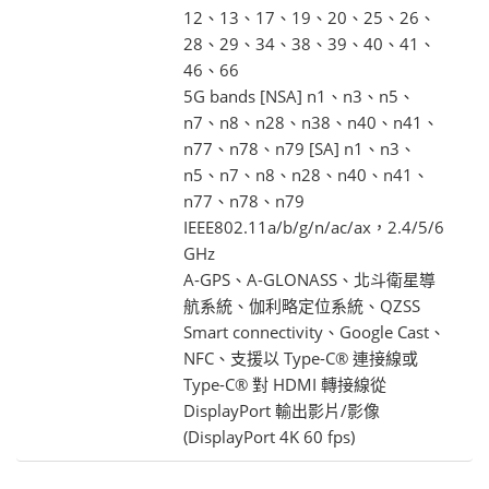
12、13、17、19、20、25、26、
28、29、34、38、39、40、41、
46、66
5G bands [NSA] n1、n3、n5、
n7、n8、n28、n38、n40、n41、
n77、n78、n79 [SA] n1、n3、
n5、n7、n8、n28、n40、n41、
n77、n78、n79
IEEE802.11a/b/g/n/ac/ax，2.4/5/6
GHz
A-GPS、A-GLONASS、北斗衛星導
航系統、伽利略定位系統、QZSS
Smart connectivity、Google Cast、
NFC、支援以 Type-C® 連接線或
Type-C® 對 HDMI 轉接線從
DisplayPort 輸出影片/影像
(DisplayPort 4K 60 fps)