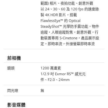
範圍) 相片、夜拍功能、創意外觀
以 24、30、60 及 120 fps 的速度錄
製 4K HDR 影片，搭載
FlawlessEye™ 的 Optical
SteadyShot™ 光學防手震功能，物件
追蹤，人眼追蹤對焦，創意外觀，行
動裝置專用 S-Cinetone，產品展示設
定，即時串流，外接螢幕即時串流
前相機
鏡頭
1200 萬畫素
1/2.9 吋 Exmor RS™ 感光元
件、F2.0、24mm
閃光燈
無
影音媒體