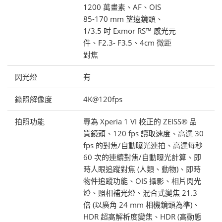
1200 萬畫素、AF、OIS
85-170 mm 望遠鏡頭、
1/3.5 吋 Exmor RS™ 感光元
件、F2.3- F3.5、4cm 微距
對焦
閃光燈
有
錄照解像度
4K@120fps
拍照功能
專為 Xperia 1 VI 校正的 ZEISS® 品
質鏡頭、120 fps 讀取速度、高達 30
fps 的對焦/自動曝光連拍、高達每秒
60 次的連續對焦/自動曝光計算、即
時人眼追蹤對焦 (人類、動物)、即時
物件追蹤功能、OIS 攝影、相片閃光
燈、照相補光燈、混合式變焦 21.3
倍 (以廣角 24 mm 相機鏡頭為準)、
HDR 超高解析度變焦、HDR (高動態