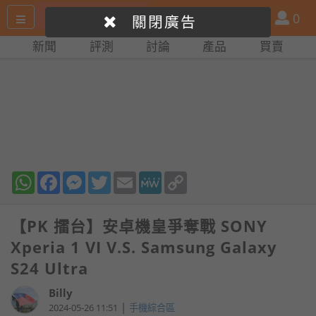
搜
產
會
0
關閉廣告
尋
品
員
新聞
評測
討論
產品
買賣
網
比
站
拼
WhatsApp
Facebook
Messenger
Twitter
Email
MeWe
Copy
Link
【PK 擂台】安卓機皇爭奪戰 SONY
Xperia 1 VI V.S. Samsung Galaxy
S24 Ultra
Billy
|
2024-05-26 11:51
手機綜合區