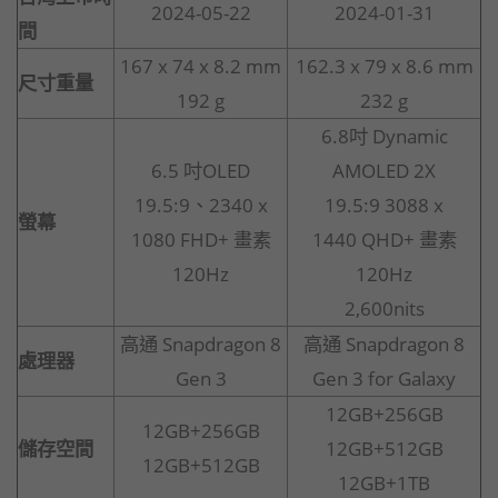
2024-05-22
2024-01-31
間
167 x 74 x 8.2 mm
162.3 x 79 x 8.6 mm
尺寸重量
192 g
232 g
6.8吋 Dynamic
6.5 吋OLED
AMOLED 2X
19.5:9、2340 x
19.5:9 3088 x
螢幕
1080 FHD+ 畫素
1440 QHD+ 畫素
120Hz
120Hz
2,600nits
高通 Snapdragon 8
高通 Snapdragon 8
處理器
Gen 3
Gen 3 for Galaxy
12GB+256GB
12GB+256GB
儲存空間
12GB+512GB
12GB+512GB
12GB+1TB