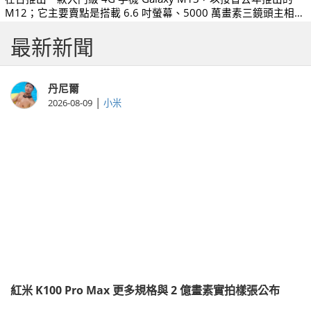
M12；它主要賣點是搭載 6.6 吋螢幕、5000 萬畫素三鏡頭主相機
以及 5000 mAh 電池容量，將於各大電商通路線上獨賣，建議售
最新新聞
價 4,990 元。
丹尼爾
|
2026-08-09
小米
紅米 K100 Pro Max 更多規格與 2 億畫素實拍樣張公布