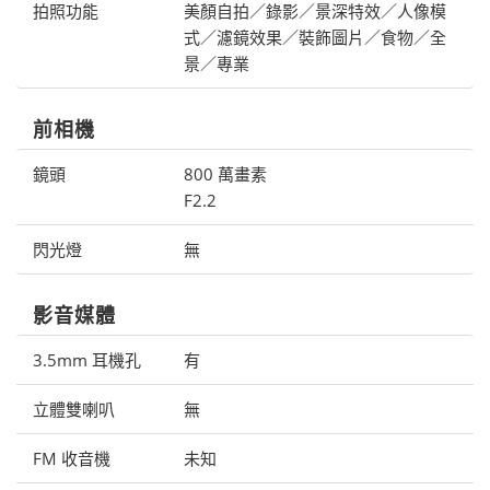
拍照功能
美顏自拍／錄影／景深特效／人像模
式／濾鏡效果／裝飾圖片／食物／全
景／專業
前相機
鏡頭
800 萬畫素
F2.2
閃光燈
無
影音媒體
3.5mm 耳機孔
有
立體雙喇叭
無
FM 收音機
未知