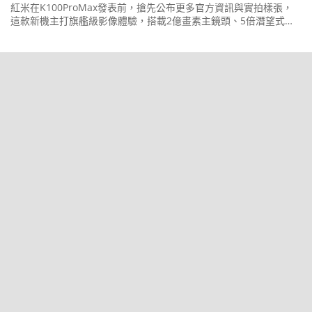
紅米在K100ProMax發表前，搶先公布更多官方資訊與實拍樣張，
這款新機主打旗艦級影像體驗，搭載2億畫素主鏡頭、5倍潛望式長
焦與5,000萬畫素超廣角三鏡頭組合。