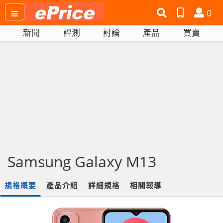
搜
產
會
0
尋
品
員
新聞
評測
討論
產品
買賣
網
比
站
拼
Samsung Galaxy M13
規格概要
產品介紹
詳細規格
相關報導