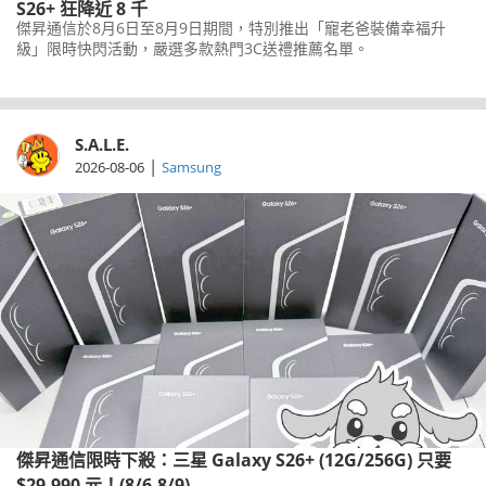
S26+ 狂降近 8 千
傑昇通信於8月6日至8月9日期間，特別推出「寵老爸裝備幸福升
級」限時快閃活動，嚴選多款熱門3C送禮推薦名單。
S.A.L.E.
|
2026-08-06
Samsung
傑昇通信限時下殺：三星 Galaxy S26+ (12G/256G) 只要
$29,990 元！(8/6-8/9)