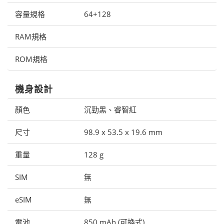
容量規格
64+128
RAM規格
ROM規格
機身設計
顏色
沉勁黑、睿智紅
尺寸
98.9 x 53.5 x 19.6 mm
重量
128 g
SIM
無
eSIM
無
電池
850 mAh (可換式)