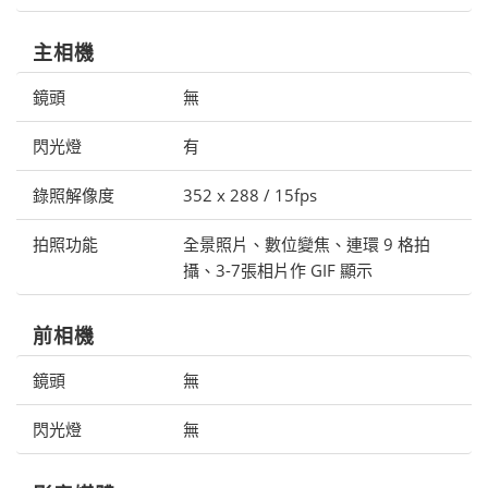
主相機
鏡頭
無
閃光燈
有
錄照解像度
352 x 288 / 15fps
拍照功能
全景照片、數位變焦、連環 9 格拍
攝、3-7張相片作 GIF 顯示
前相機
鏡頭
無
閃光燈
無