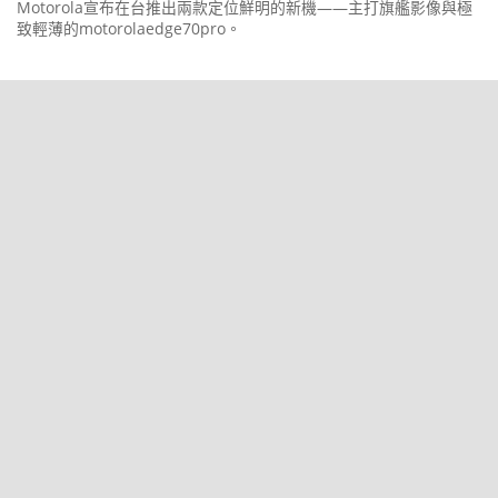
Motorola宣布在台推出兩款定位鮮明的新機——主打旗艦影像與極
致輕薄的motorolaedge70pro。