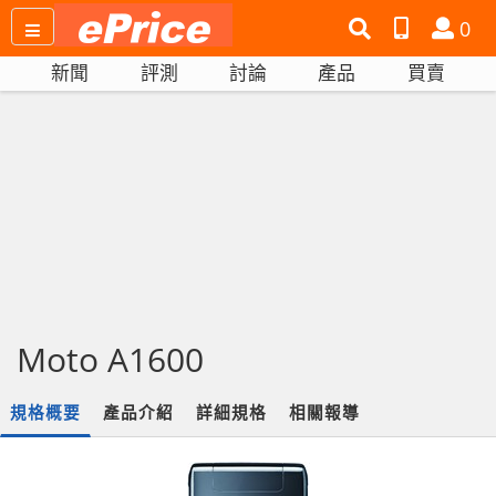
搜
產
會
0
尋
品
員
新聞
評測
討論
產品
買賣
網
比
站
拼
Moto A1600
規格概要
產品介紹
詳細規格
相關報導