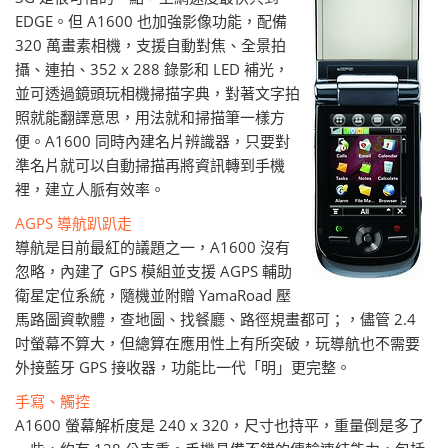
EDGE。但 A1600 也加強影像功能，配備
320 萬畫素相機，支援自動對焦、全景拍
攝、連拍、352 x 288 錄影和 LED 補光，
並可透過鏡頭玩相機掃描字典，對著文字拍
照就能翻譯意思，用法就和掃描筆一樣方
便。A1600 同時內建名片辨識器，只要對
準名片就可以自動掃描再將資訊轉到手機
裡，建立人脈有效率。
AGPS 導航趴趴走
導航是目前最紅的議題之一，A1600 沒有
忽略，內建了 GPS 模組並支援 AGPS 輔助
衛星定位系統，隨機並附贈 YamaRoad 壓
馬路圖資軟體，查地圖、找餐廳、路徑規畫都可；，儘管 2.4
吋螢幕不算大，但總算在應用性上有所突破，玩導航也不需要
外接藍牙 GPS 接收器，功能比一代「明」更完整。
手寫、觸控
A1600 螢幕解析度是 240 x 320，尺寸也持平，重量倒是多了