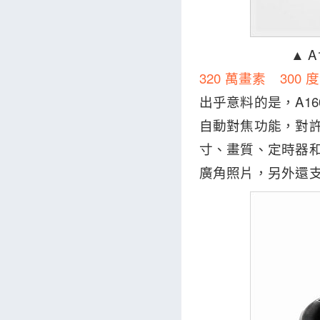
▲ 
320 萬畫素 300
出乎意料的是，A16
自動對焦功能，對許
寸、畫質、定時器和
廣角照片，另外還支