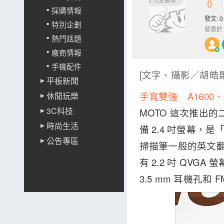
()
採購情報
發文: 0
特別企劃
發表於
熱門話題
廠商情報
手機配件
[文字、攝影／胡皓
平板新聞
手寫雙強 A1600、
休閒玩樂
3C科技
MOTO 這次推出
時尚生活
備 2.4 吋螢幕，
公告專區
掃描筆一般的英文翻譯
有 2.2 吋 QV
3.5 mm 耳機孔和