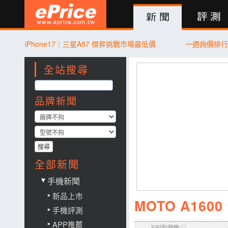
新聞
評測
討論
產品
買賣
商城
登入
iPhone17｜三星A57 傑昇挑戰市場最低價
一週詢價排
全站搜尋
品牌新聞
搜尋
全部新聞
手機新聞
新品上市
MOTO A16
手機評測
APP推薦