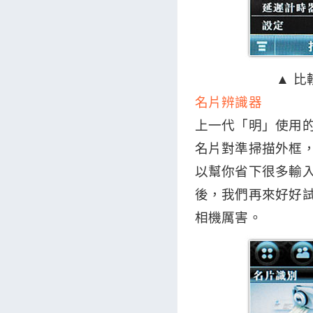
▲ 比
名片辨識器
上一代「明」使用的
名片對準掃描外框
以幫你省下很多輸
後，我們再來好好試試，
相機厲害。