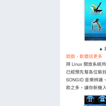
▲
遊戲、軟體送更多
拜 Linux 開放
已經預先幫各位裝好了一些
SONGID 音樂辨
款之多，讓你新機