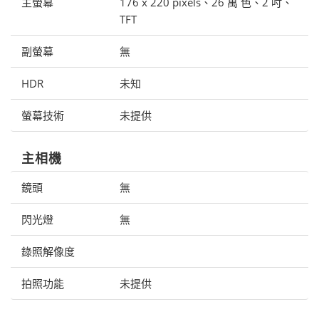
主螢幕
176 x 220 pixels、26 萬 色、2 吋、
TFT
副螢幕
無
HDR
未知
螢幕技術
未提供
主相機
鏡頭
無
閃光燈
無
錄照解像度
拍照功能
未提供