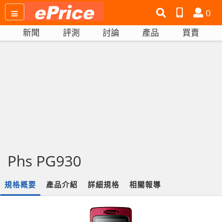
搜
產
會
0
尋
品
員
新聞
評測
討論
產品
買賣
網
比
站
拼
Phs PG930
規格概要
產品介紹
詳細規格
相關報導