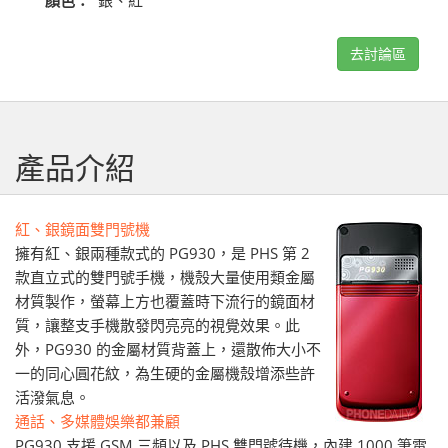
顏色：
銀、紅
去討論區
產品介紹
紅、銀鏡面雙門號機
擁有紅、銀兩種款式的 PG930，是 PHS 第 2
款直立式的雙門號手機，機殼大量使用類金屬
材質製作，螢幕上方也覆蓋時下流行的鏡面材
質，讓整支手機散發閃亮亮的視覺效果。此
外，PG930 的金屬材質背蓋上，還散佈大小不
一的同心圓花紋，為生硬的金屬機殼增添些許
活潑氣息。
通話、多媒體娛樂都兼顧
PG930 支援 GSM 三頻以及 PHS 雙門號待機，內建 1000 筆電