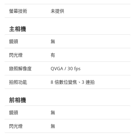
螢幕技術
未提供
主相機
鏡頭
無
閃光燈
有
錄照解像度
QVGA / 30 fps
拍照功能
8 倍數位變焦、3 連拍
前相機
鏡頭
無
閃光燈
無