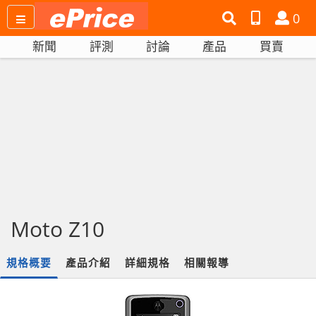
搜
產
會
0
尋
品
員
新聞
評測
討論
產品
買賣
網
比
站
拼
Moto Z10
規格概要
產品介紹
詳細規格
相關報導