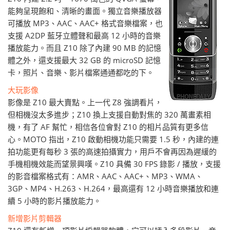
能夠呈現飽和、清晰的畫面。獨立音樂播放器
可播放 MP3、AAC、AAC+ 格式音樂檔案，也
支援 A2DP 藍牙立體聲和最高 12 小時的音樂
播放能力。而且 Z10 除了內建 90 MB 的記憶
體之外，還支援最大 32 GB 的 microSD 記憶
卡，照片、音樂、影片檔案通通都吃的下。
大玩影像
影像是 Z10 最大賣點。上一代 Z8 強調看片，
但相機沒太多進步；Z10 換上支援自動對焦的 320 萬畫素相
機，有了 AF 幫忙，相信各位會對 Z10 的相片品質有更多信
心。MOTO 指出，Z10 啟動相機功能只需要 1.5 秒，內建的連
拍功能更有每秒 3 張的高速拍攝實力，用戶不會再因為遲緩的
手機相機效能而望景興嘆。Z10 具備 30 FPS 錄影 / 播放，支援
的影音檔案格式有：AMR、AAC、AAC+、MP3、WMA、
3GP、MP4、H.263、H.264，最高還有 12 小時音樂播放和連
續 5 小時的影片播放能力。
新增影片剪輯器