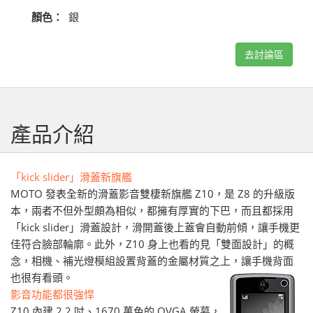
顏色：
銀
去討論區
產品介紹
「kick slider」滑蓋新旗艦
MOTO 發表全新的滑蓋影音雙棲新旗艦 Z10，是 Z8 的升級版
本，兩者不但外型頗為相似，都擁有厚實的下巴，而且都採用
「kick slider」滑蓋設計，滑開蓋後上蓋會自動前傾，讓手機更
佳符合臉部輪廓。此外，Z10 身上也看的見「雙面設計」的概
念，相機、補光燈模組設置背蓋的金屬材質之上，讓手機背面
也很有看頭。
影音功能都很強悍
Z10 內建 2.2 吋、1670 萬色的 QVGA 螢幕，