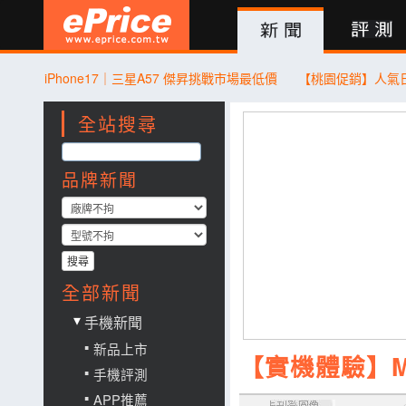
新聞
評測
討論
產品
買賣
商城
登入
iPhone17｜三星A57 傑昇挑戰市場最低價
全站搜尋
品牌新聞
搜尋
全部新聞
手機新聞
新品上市
【實機體驗】M
手機評測
APP推薦