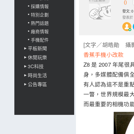
()
採購情報
發文: 0
特別企劃
發表於
熱門話題
廠商情報
手機配件
[文字／胡皓勛 攝
平板新聞
香蕉手機小改款
休閒玩樂
Z8 是 2007 年
3C科技
身，多媒體配備俱全
時尚生活
有人認為這不是重點，
公告專區
一瞥，世界規模最大
而最重要的相機功