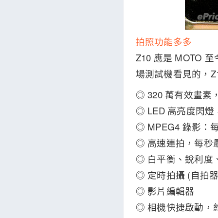
拍照功能多多
Z10 應是 MOT
場測試機看見的，Z
◎ 320 萬有效畫
◎ LED 高亮度
◎ MPEG4 錄影：每秒
◎ 高速連拍，每秒最
◎ 白平衡、銳利度
◎ 定時拍攝 (自拍器
◎ 影片編輯器
◎ 相機快捷啟動，約