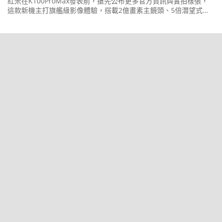
紅米在K100ProMax發表前，搶先公布更多官方資訊與實拍樣張，
這款新機主打旗艦級影像體驗，搭載2億畫素主鏡頭、5倍潛望式長
焦與5,000萬畫素超廣角三鏡頭組合。