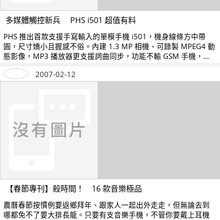
多媒體觸控新兵 PHS i501 超值有料
PHS 推出首款支援手寫輸入的單模手機 i501，機身線條方中帶
圓，尺寸嬌小且握感不俗。內建 1.3 MP 相機、可錄製 MPEG4 動
態影像，MP3 播放器更支援詞曲同步，功能不輸 GSM 手機，建
議售價 5,900 元。
2007-02-12
【春節專刊】殺時間！ 16 款音樂極品
農曆春節按慣例要返鄉拜年、跟家人一起出外走走，但無論去到
哪都免不了要大排長龍。只要有支音樂手機，不管你要戴上耳機