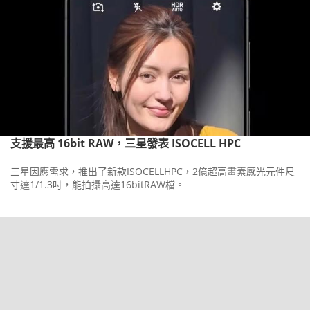
支援最高 16bit RAW，三星發表 ISOCELL HPC
三星因應需求，推出了新款ISOCELLHPC，2億超高畫素感光元件尺
寸達1/1.3吋，能拍攝高達16bitRAW檔。