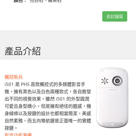
顏色：
亮白石、霧黑石
去討論區
產品介紹
觸控新兵
i501 是 PHS 首款觸控式的多媒體影音手
機，擁有黑色以及白色兩種款式，各自散發
出不同的視覺效果。雖然 i501 的外型圓潤
可愛且身型嬌小，但是擁有絕佳的握感，機
身線條以及按鍵的設計也都相當簡潔，美感
自然素雅，而五向導航鍵是正面唯一的實體
按鍵。
影音功能兼備