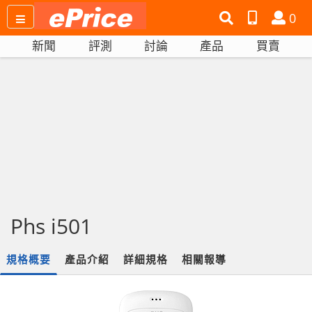
搜
產
會
0
尋
品
員
新聞
評測
討論
產品
買賣
網
比
站
拼
Phs i501
規格概要
產品介紹
詳細規格
相關報導