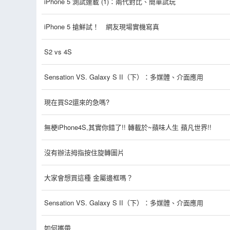
iPhone 5 測試連載 (1)：兩代對比、簡單試玩
iPhone 5 搶鮮試！ 網友現場實機寫真
S2 vs 4S
Sensation VS. Galaxy S II（下）：多媒體、介面應用
現在買S2還來的急嗎?
無梗iPhone4S,其實你錯了!! 轉載於~蘋味人生 蘋凡世界!!
沒有辦法拇指按住旋轉圖片
大家會想買這種 金屬邊框嗎？
Sensation VS. Galaxy S II（下）：多媒體、介面應用
如何攜帶