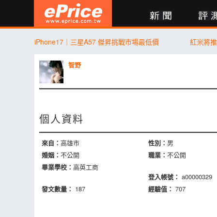
新聞
評測
討論
產品
買賣
商城
登入
iPhone17｜三星A57 傑昇挑戰市場最低價
紅米將推
智野
個人資料
來自：
高雄市
性別：
男
婚姻：
不公開
職業：
不公開
畢業學校：
高英工商
登入帳號：
a00000329
發文數量：
187
經驗值：
707