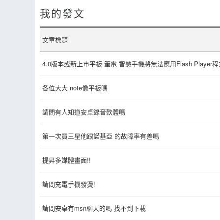
我的發文
文章標題
4.0版本或新上市平板 筆電 智慧手機將無法應用Flash Player程
各位大大 note像平板嗎
請問有人知道安卓錄音軟體嗎
第一次買三星他跟諾基亞 的故障率有差嗎
提昇多媒體畫面!!
請問充電手機發燙!
請問安桌有msn聊天的嗎 找不到下載