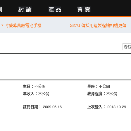
行動版
 7 吋螢幕萬級電池手機
S27U 傳採用這製程讓相機更薄
發
生日：
不公開
星座：
不公開
年收入：
不公開
教育程度：
不公開
註冊日期：
2009-06-16
上次登入：
2013-10-29