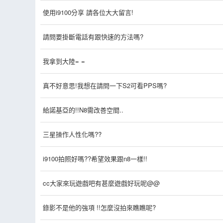
使用i9100分享 請各位大大留言!
請問要掛斷電話有跟快速的方法嗎?
我拿到大陸= =
真不好意思!我想在請問一下S2可看PPS嗎?
給諾基亞的!!N8需改善空間..
三星操作人性化嗎??
i9100拍照好嗎??希望效果跟n8一樣!!
cc大家來玩遊戲吧有甚麼遊戲好玩呢@@
錄影不是他的強項 !!怎麼沒拍來瞧瞧呢?