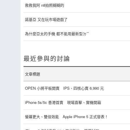
救救我阿 n8拍照糊糊的
諾基亞 又在玩市場遊戲了
為什麼亞太的手機 都不能用最新型ㄉˇˇ
最近參與的討論
文章標題
OPEN 小將平板開賣 IPS、四核心賣 6,990 元
iPhone 5s/5c 香港首賣 現場直擊、實機開箱
螢幕更大、雙倍效能 Apple iPhone 5 正式發表！