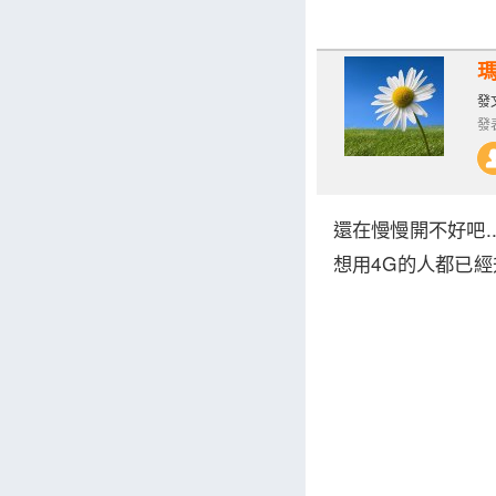
發文
發表
還在慢慢開不好吧..
想用4G的人都已經