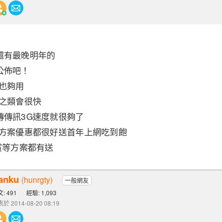
還有最晚明年的
公佈吧！
也夠用
片之類會很快
傳傳訊3G速度就很夠了
網方案優惠都很好送首年上網吃到飽
賞等方案都有送
anku
(hunrgty)
一般網友
: 491
經驗: 1,093
於 2014-08-20 08:19