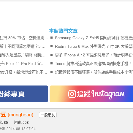
本館熱門文章
iPhone 17＋iPhone Air 狂掃 89% 市佔！空機價跳水 9,410 元引爆尾盤買氣
2026 最值得買的手機推薦｜不同預算怎麼選？5 款熱門手機完整比較
Galaxy S27 Ultra 傳全面導入噴墨鏡片製程 相機模組更薄、拍攝品質再提升
終於輪到 Google 官方公布 Pixel 11 Pro Fold 宣傳影片
Tecno 將推出這款真正零邊框超酷概念手機！
Pixel 11 Pro 系列充電速度升級，新增燈效可能不叫 Pixel Glow
綠豆
(mungbean)
一般網友
: 85
經驗: 558
於 2014-08-18 07:04