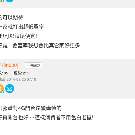
的可以期待!
一家就打出超低費率
也可以這麼便宜!
處...覆蓋率我想會比其它家好更多
凌
(lin000)
一般網友
: 35
經驗: 211
於 2014-08-25 07:10
跟郭董對4G開台還蠻謹慎的
再開台也好~~這樣消費者不用當白老鼠!!