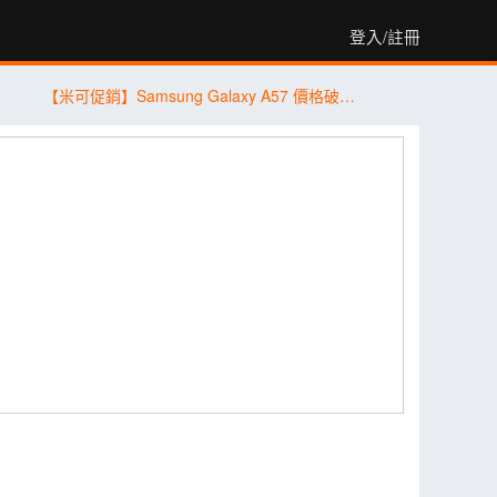
登入/註冊
【米可促銷】Samsung Galaxy A57 價格破盤！米可手機館限時 $13,890 (8/4~8/6)