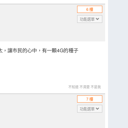
6 樓
功能選單
太，讓市民的心中，有一顆4G的種子
不知道 不清楚 不是我
7 樓
功能選單