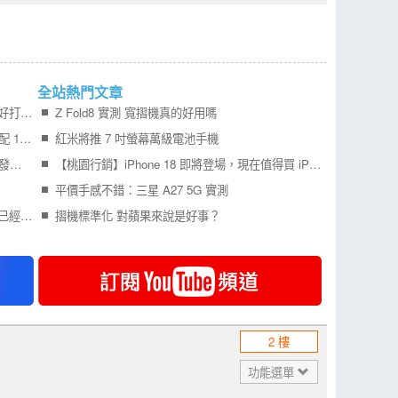
全站熱門文章
Samsung Galaxy Z Fold8 開箱實測寬 摺機更好打字 201g 輕巧機身真的好用嗎？
Z Fold8 實測 寬摺機真的好用嗎
Redmi Turbo 6 Max 外型曝光 7 吋 2K 大螢幕配 10000mAh 電池 挑戰超長續航
紅米將推 7 吋螢幕萬級電池手機
更多 iPhone Air 2 可靠消息曝光，預計明年初發表！
【桃園行銷】iPhone 18 即將登場，現在值得買 iPhone 17 嗎？四款機型一次比較！
平價手感不錯：三星 A27 5G 實測
記憶體報價不斷狂漲，所佔旗艦手機成本比例已經比處理器還要高
摺機標準化 對蘋果來說是好事？
2 樓
功能選單