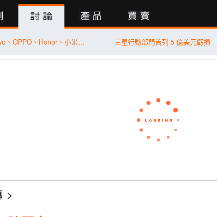
行動版
【桃園促銷】vivo、OPPO、Honor、小米、Samsung、Apple，現貨特價 3,590 元起有夠划算！(7/31~8/6)
三星行動部門首列 5 億美元虧損
傳
>