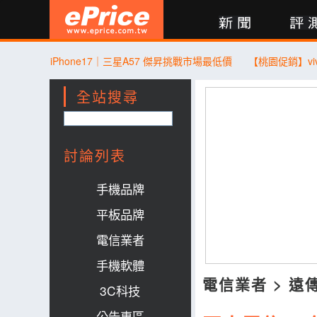
新聞
評測
討論
產品
買賣
商城
登入
iPhone17｜三星A57 傑昇挑戰市場最低價
全站搜尋
討論列表
手機品牌
平板品牌
電信業者
手機軟體
電信業者
>
遠
3C科技
公告專區