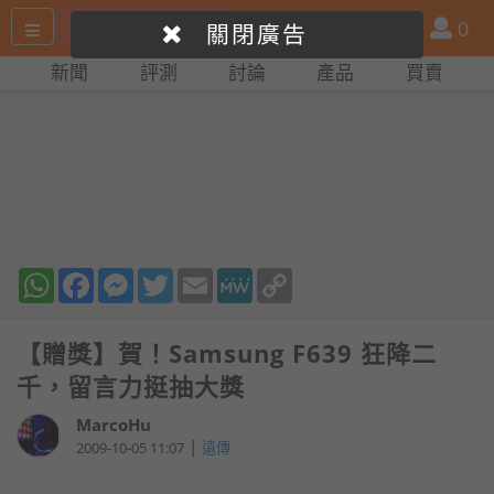
搜
產
會
0
關閉廣告
尋
品
員
新聞
評測
討論
產品
買賣
網
比
站
拼
WhatsApp
Facebook
Messenger
Twitter
Email
MeWe
Copy
Link
【贈獎】賀！Samsung F639 狂降二
千，留言力挺抽大獎
MarcoHu
|
2009-10-05 11:07
遠傳