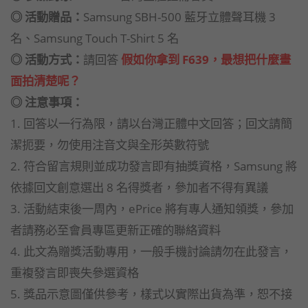
◎ 活動贈品：
Samsung SBH-500 藍牙立體聲耳機 3
名、Samsung Touch T-Shirt 5 名
◎ 活動方式：
請回答
假如你拿到 F639，最想把什麼畫
面拍清楚呢？
◎ 注意事項：
1. 回答以一行為限，請以台灣正體中文回答；回文請簡
潔扼要，勿使用注音文與全形英數符號
2. 符合留言規則並成功發言即有抽獎資格，Samsung 將
依據回文創意選出 8 名得獎者，參加者不得有異議
3. 活動結束後一周內，ePrice 將有專人通知領獎，參加
者請務必至會員專區更新正確的聯絡資料
4. 此文為贈獎活動專用，一般手機討論請勿在此發言，
重複發言即喪失參選資格
5. 獎品示意圖僅供參考，樣式以實際出貨為準，恕不接