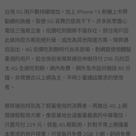
台灣 5G 用戶數持續增加，加上 iPhone 15 新機上市帶
動續約換機，致使 5G 資費仍居高不下，許多民眾擔心
電信三強鼎立後，低價吃到飽將不復存在，部分用戶因
此維持原方案拒絕升級，或改為其他限速方案。傑昇通
信指出，4G 低價吃到飽時代尚未退場，對網路使用體驗
重視的用戶，趁合併前來傑昇通信申辦月付 296 元的亞
太 4G 全速吃到飽，網內免費、網外及市話共贈送 80 分
鐘，非常適合以上網為主，平時少量通話需求的使用
者。
傑昇通信特別為了輕量使用的消費者，再推出 4G 上網
限速輕鬆用方案，像是基地台涵蓋量最高的中華電信，
只要月付 229 元，就能 4G 輕鬆用，針對平常上網僅基
本需求的用戶規畫，可享每月免費 2GB 上網，超過免費