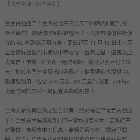
【消息來源 / 傑昇通訊】
台台併通過了！台灣電信業三分天下的時代即將到來，
傑昇通信打破低價吃到飽退場迷思，再推市場價格最便
宜的 4G 吃到飽月租方案，即日起至 11 月 15 日止，至
全台傑昇通信門市攜碼中華電信、台灣之星、遠傳及亞
太電信，申辦 4G 全速上網吃到飽，最低只要月付 296
元；對於不同流量需求的消費者，傑昇通信也提供 4G
限速輕鬆用，包含 229 元及 288 元量到限速 128Kbps
上網吃到飽方案，搶便宜資費趁現在！
台灣大哥大與台灣之星合併案，終於經公平會宣布通過
了，全台最大連鎖通訊門市─傑昇通信表示，當系統業
者整併、市場集中度提高，後續是否存在削價競爭問
題，都沒有用戶重視的頻寬穩定及資費合理來的重要；