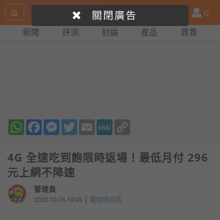
搜
產
會
0
關閉廣告
尋
品
員
新聞
評測
討論
產品
買賣
網
比
站
拼
WhatsApp
Facebook
Messenger
Twitter
Email
MeWe
Copy
Link
4G 全速吃到飽限時返場！最低月付 296
元上網不降速
管理員
|
2023-10-26 10:45
電信綜合區