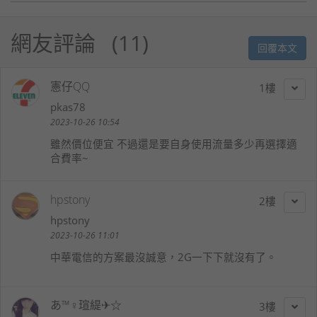
網友評論
11
回覆本文
憲仔QQ
1
pkas78
2023-10-26 10:54
雖然價位便宜 不過還是要自身使用流量多少再選擇適
合費率~
hpstony
2
hpstony
2023-10-26 11:01
中華電信的方案最沒誠意，2G一下下就沒有了。
あ™♀瑄緹✈☆
3