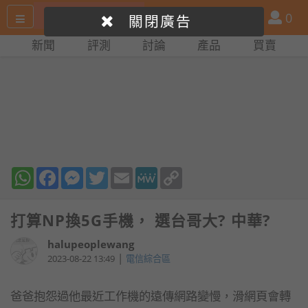
搜
產
會
0
關閉廣告
尋
品
員
新聞
評測
討論
產品
買賣
網
比
站
拼
WhatsApp
Facebook
Messenger
Twitter
Email
MeWe
Copy
Link
打算NP換5G手機， 選台哥大? 中華?
halupeoplewang
|
2023-08-22 13:49
電信綜合區
爸爸抱怨過他最近工作機的遠傳網路變慢，滑網頁會轉