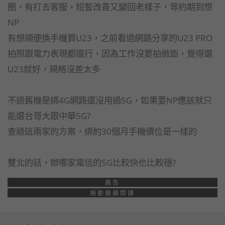
圈，
有打去客服，短暫改善又變回老樣子，等約期到想
NP
有想順便換手機買U23，之前看過網路分享的U23 PRO
拍照跟電力表現都還行，因為工作沒要拍微距，
覺得選
U23就好，規格沒差太多
不過舊機是綁4G網路還沒用過5G，
如果要NP應該就只
能選台哥大跟中華5G?
查過這兩家的方案，綁約30個月手機價位是一樣的
雙北的話，辦哪家電信的5G比較快也比較穩?
廣告
捲動繼續閱讀