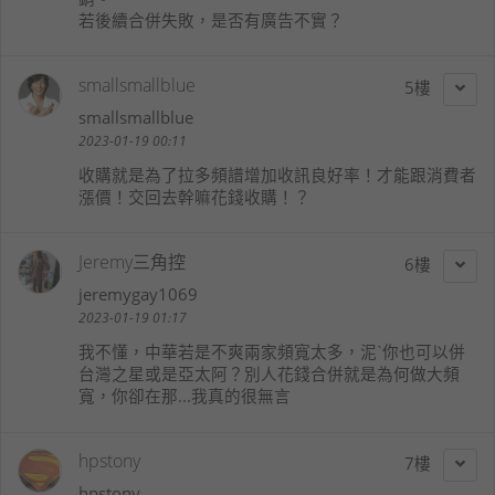
若後續合併失敗，是否有廣告不實？
smallsmallblue
5
smallsmallblue
2023-01-19 00:11
收購就是為了拉多頻譜增加收訊良好率！才能跟消費者
漲價！交回去幹嘛花錢收購！？
Jeremy三角控
6
jeremygay1069
2023-01-19 01:17
我不懂，中華若是不爽兩家頻寬太多，泥ˋ你也可以併
台灣之星或是亞太阿？別人花錢合併就是為何做大頻
寬，你卻在那...我真的很無言
hpstony
7
hpstony