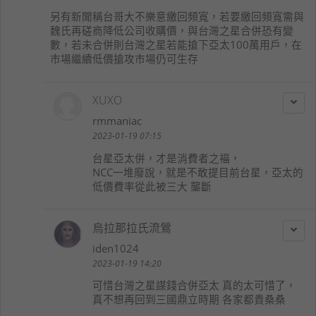
另有新聞稱台哥大不樂意繳回頻寬，若要繳回頻寬需與
魏氏再磋商降低公司收購價，與台灣之星合併恐有變
數，若未合併則台灣之星若能搶下亞太100萬用戶，在
市場繼續低價搶攻市場仍可生存
XUXO
rmmaniac
2023-01-19 07:15
台星亞太併，才是消費者之褔，
NCC一堆廢說，就是不敢提目前台星，亞太的
低價費率從此被三大 壟斷
烏拉那拉氏流鶯
iden1024
2023-01-19 14:20
可惜台灣之星謀錢合併亞太 真的太可惜了，
真不想再回到三國鼎立時期 各家都貴桑桑