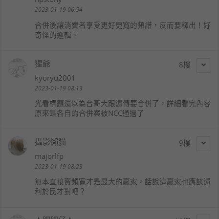
2023-01-19 06:54
合併後讓消費者享受更好更寬的頻譜，反而要釋出！好
奇怪的邏輯。
猩爺
8
kyoryu2001
2023-01-19 08:13
光看標題還以為台哥大跟遠傳要合併了，詳細看完內容
原來是各自的合併案被NCC通過了
攝影懶貓
9
majorlfp
2023-01-19 08:23
無本直接賣頻寬才是最大的贏家，話說這贏家也應該還
利於民才對吧？