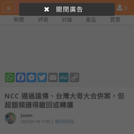
搜
產
會
0
關閉廣告
尋
品
員
新聞
評測
討論
產品
買賣
網
比
站
拼
WhatsApp
Facebook
Messenger
Twitter
Email
MeWe
Copy
Link
NCC 通過遠傳、台灣大哥大合併案，但
超額頻譜得繳回或轉讓
Jason
|
2023-01-18 17:35
電信綜合區