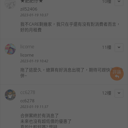
★肥肥仔★
10
zil52406
2023-01-19 10:37
我不CARE剩幾家，我只在乎還有沒有對消費者而言，
好的月租費
licorne
11
licorne
2023-01-19 10:42
拖了這麼久，總算有好消息出現了，期待可趕快正式合
評論
併~
cc6278
12
cc6278
2023-01-19 11:37
合併案終於有消息了
未來也沒有超低價的優惠了
真的比較好嗎? 懷疑...