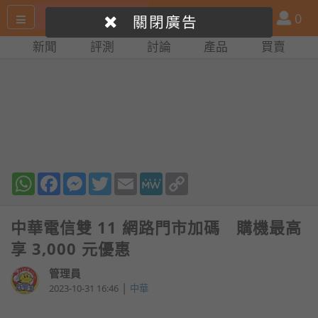
搜
產
會
0
關閉廣告
尋
品
員
新聞
評測
討論
產品
買賣
網
比
站
拼
WhatsApp
Facebook
Messenger
Twitter
Email
MeWe
Copy
Link
中華電信雙 11 網路門市加碼 購機最高
享 3,000 元優惠
管理員
|
2023-10-31 16:46
中華