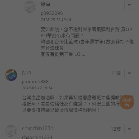
緣草
p0932096
2018-05-19 19:14
要如此說，怎不說對岸拿著飛彈對台灣 買OP
PO華為小米有問題 ?
韓國和台灣比籃球 (去年還前年) 故意幹拐子傷
害台灣球員
有沒有抵制三星 LG ...
Jyun
11
jimmmh888
2018-05-17 19:14
台灣之星加油啊，如果再持續那麼殺低才能讓吃到飽門
評論
檻低阿，看看價格低都有賺錢了，何況三熊的樣子，所
以要支持持續以破壞市場價格出動阿！
chaochin1234
12
chaochin1234