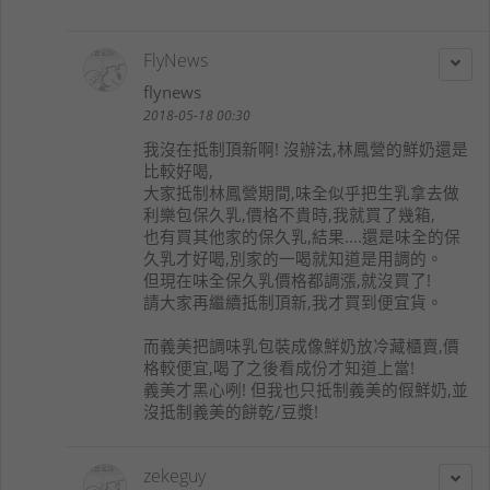
FlyNews
flynews
2018-05-18 00:30
我沒在抵制頂新啊! 沒辦法,林鳳營的鮮奶還是
比較好喝,
大家抵制林鳳營期間,味全似乎把生乳拿去做
利樂包保久乳,價格不貴時,我就買了幾箱,
也有買其他家的保久乳,結果....還是味全的保
久乳才好喝,別家的一喝就知道是用調的。
但現在味全保久乳價格都調漲,就沒買了!
請大家再繼續抵制頂新,我才買到便宜貨。
而義美把調味乳包裝成像鮮奶放冷藏櫃賣,價
格較便宜,喝了之後看成份才知道上當!
義美才黑心咧! 但我也只抵制義美的假鮮奶,並
沒抵制義美的餅乾/豆漿!
zekeguy