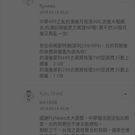
flynews
2018-05-18 00:22
中華499之亂約滿後月租漲300,流量大幅縮
水,約滿記得變更方案或NP喔! 要不然30個月
後又再亂一次!
參加母親節特選(犀利299/499)，合約到期後
的收費與優惠內容為何?
約滿後犀利499方案將恢復799型資費,行動上
網量：2 GB
約滿後犀利299方案將恢復599型資費,行動上
網量：1 GB
Kuru Droid
tim1658
2018-05-18 00:28
感謝FlyNews大大提醒，中華電信就這點比較
差，合約到期也不會主動通知。
相較之下，台灣之星就算合約到期，優惠也會