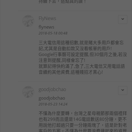
持續下去，這點真的讚！
FlyNews
flynews
2018-05-18 00:48
三大電信用這種招數,就是賭大多用戶都會忘
記,尤其是自動扣款又沒看帳單的用戶!
Google行事曆可設定提醒,但30個月之後,若沒
注意到提醒,同樣會忘了!
就算記得快約滿了,急了,三大電信又用電話語
音續約其他資費,這種賤招才黑心!
goodjobchao
goodjobchao
2018-05-23 14:24
不懂為什麼要轉，台灣之星母親節那兩個禮拜
也有299而且還是14G電話數送80分鐘，更不
用說他打超過只要一分鐘兩塊了，這是針對老
客戶的方案，不懂為什麼要浪費建起來的資歷