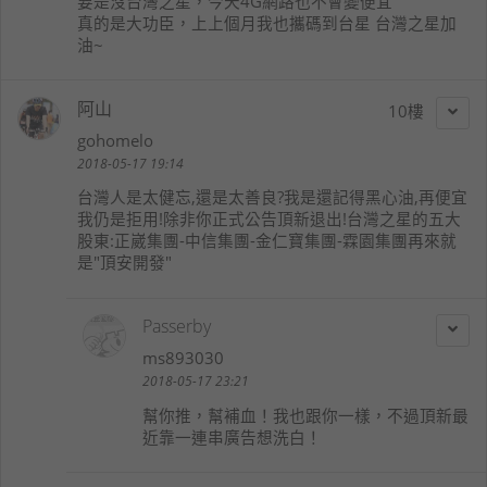
要是沒台灣之星，今天4G網路也不會變便宜
真的是大功臣，上上個月我也攜碼到台星 台灣之星加
油~
阿山
10
gohomelo
2018-05-17 19:14
台灣人是太健忘,還是太善良?我是還記得黑心油,再便宜
我仍是拒用!除非你正式公告頂新退出!台灣之星的五大
股東:正崴集團-中信集團-金仁寶集團-霖園集團再來就
是"頂安開發"
Passerby
ms893030
2018-05-17 23:21
幫你推，幫補血！我也跟你一樣，不過頂新最
近靠一連串廣告想洗白！