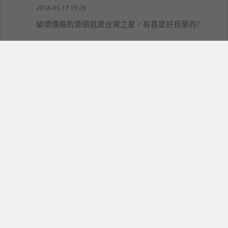
2018-05-17 19:26
破壞價格的源頭就是台灣之星，有甚麼好自豪的?
紅茶店
13
yjl7489
2018-05-17 19:40
我就算再窮也不會考慮魏應充關係企業的產品，免費送
我也不會用 :)
Passerby
ms893030
2018-05-17 23:23
是的，加油！不向頂新低頭，一起抵制，不管
力道如何，盡力而為。
可樂
14