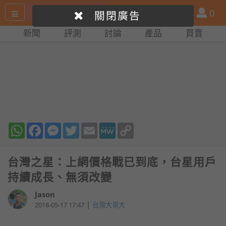
搜
產
會
0
關閉廣告
尋
品
員
新聞
評測
討論
產品
買賣
網
比
站
拼
WhatsApp
Facebook
Messenger
Twitter
Email
MeWe
Copy
Link
台灣之星：上網價格戰已到底，台星用戶
持續成長、無須改變
Jason
|
2018-05-17 17:47
台灣大哥大