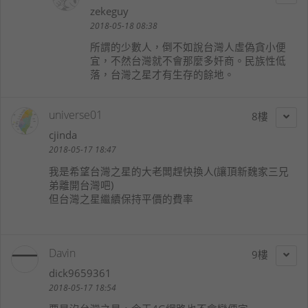
zekeguy
2018-05-18 08:38
所謂的少數人，倒不如說台灣人虛偽貪小便
宜，不然台灣就不會那麼多奸商。民族性低
落，台灣之星才有生存的餘地。
universe01
8
cjinda
2018-05-17 18:47
我是希望台灣之星的大老闆趕快換人(讓頂新魏家三兄
弟離開台灣吧)
但台灣之星繼續保持平價的費率
Davin
9
dick9659361
2018-05-17 18:54