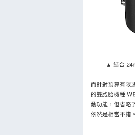
▲ 結合 2
而針對預算有限或
的雙胞胎機種 WB
動功能，但省略了
依然是相當不錯