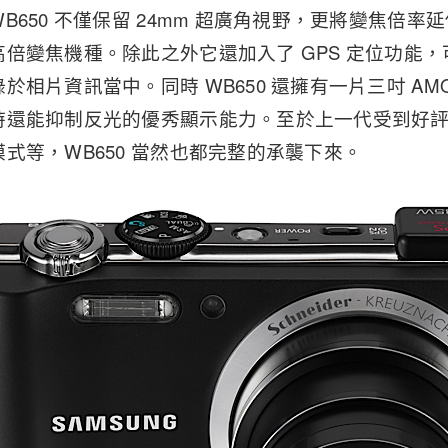
650 不僅保留 24mm 超廣角視野，更將變焦倍率延
倍變焦機種。除此之外它還加入了 GPS 定位功能
於相片資訊當中。同時 WB650 還擁有一片三吋 AM
還能抑制反光的優秀顯示能力。至於上一代受到好評的 
式等，WB650 當然也都完整的承襲下來。