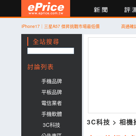
新聞
評測
討論
產品
買賣
商城
登入
iPhone17｜三星A57 傑昇挑戰市場最低價
高通確
全站搜尋
討論列表
手機品牌
平板品牌
電信業者
手機軟體
3C科技
>
相機
3C科技
公告專區