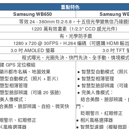
重點特色
Samsung WB650
Samsung W
等效 24 - 360mm f3.2-5.8，十五倍光學變焦信乃達
1220 萬有效畫素（1/2.3" CCD 感光元件）
有，光學防手震
1280 x 720 @ 30FPS，H.264 編碼（可選購 HDMI 
3.0 吋 AMOLED 螢幕
3.0 吋 TFT
程式曝光、光圈先決、快門先決、全手動、情境模
內建 GPS 定位模組
顯示都市名稱、地圖效果
● 智慧型自動模式（照片 
智慧型自動模式（照片 + 影片）
● 智慧型相簿管理
智慧型相簿管理
● 智慧型臉部辨識（可達 
智慧型臉部辨識（可達 20 張臉）
● 完美人像模式：
完美人像模式：
空
結合美顏、臉部辨識、
合美顏、臉部辨識、自拍、微笑快
門、
空
眨眼警示、紅眼修正
眼警示、紅眼修正
● 相片風格選擇器
相片風格選擇器
● 智慧型濾鏡（模擬微距