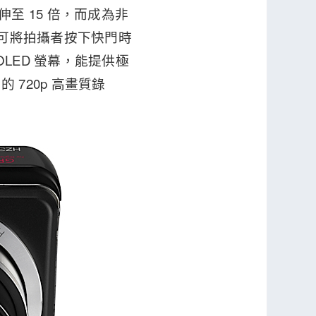
伸至 15 倍，而成為非
，可將拍攝者按下快門時
OLED 螢幕，能提供極
720p 高畫質錄