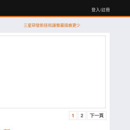
登入/註冊
三星研發新技術讓螢幕摺痕更少
1
2
下一頁