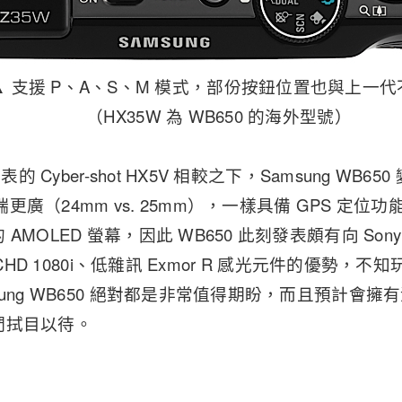
▲ 支援 P、A、S、M 模式，部份按鈕位置也與上一
（HX35W 為 WB650 的海外型號）
表的 Cyber-shot HX5V 相較之下，Samsung WB6
廣角端更廣（24mm vs. 25mm），一樣具備 GPS 定
AMOLED 螢幕，因此 WB650 此刻發表頗有向 So
VCHD 1080i、低雜訊 Exmor R 感光元件的優勢
sung WB650 絕對都是非常值得期盼，而且預計會
們拭目以待。