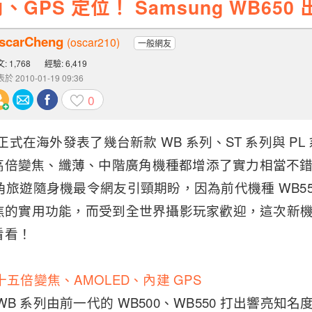
GPS 定位！ Samsung WB650 
scarCheng
(oscar210)
一般網友
: 1,768
經驗: 6,419
於 2010-01-19 09:36
0
今天正式在海外發表了幾台新款 WB 系列、ST 系列與 P
高倍變焦、纖薄、中階廣角機種都增添了實力相當不
角旅遊隨身機最令網友引頸期盼，因為前代機種 WB550 
變焦的實用功能，而受到全世界攝影玩家歡迎，這次新
看看！
十五倍變焦、AMOLED、內建 GPS
WB 系列由前一代的 WB500、WB550 打出響亮知