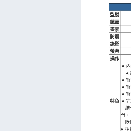
型號
鏡頭
畫素
防震
錄影
螢幕
操作
● 
空
可
● 
● 
● 
特色
● 
空
結
門、
空
眨
● 