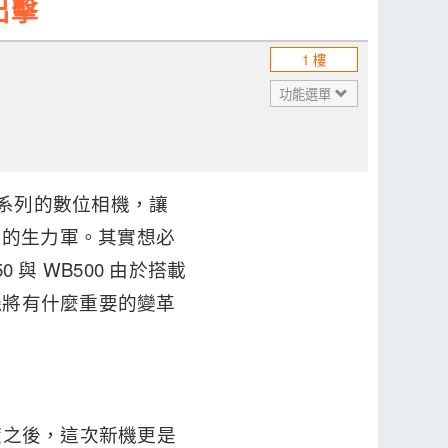
出擊
1 樓
功能選單
L 系列的數位相機，讓
錯的生力軍。其實想必
與 WB500 由於搭載
機將有什麼重要的變革
名度之後，這次新機更是