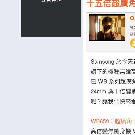
十五倍超廣角、
O
發文
發表
Samsung 於
旗下的機種無論
已 WB 系列超廣
24mm 與十倍
呢？讓我們快來
WB650：超廣角
高倍變焦隨身機 