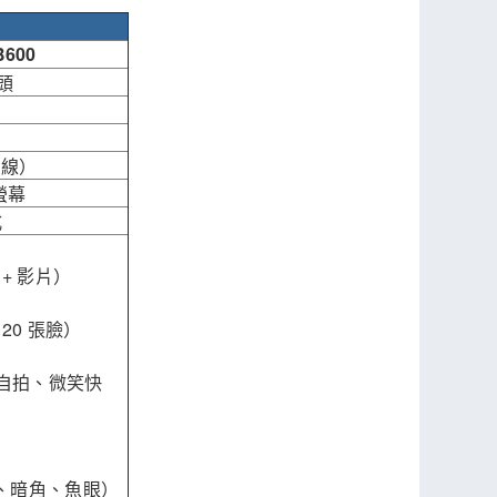
B600
鏡頭
輸出線）
 螢幕
式
+ 影片）
20 張臉）
自拍、微笑快
、暗角、魚眼）