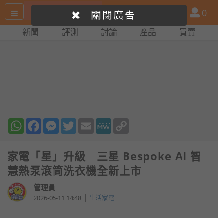
搜
產
會
0
關閉廣告
尋
品
員
新聞
評測
討論
產品
買賣
網
比
站
拼
WhatsApp
Facebook
Messenger
Twitter
Email
MeWe
Copy
Link
家電「星」升級 三星 Bespoke AI 智
慧熱泵滾筒洗衣機全新上市
管理員
|
2026-05-11 14:48
生活家電