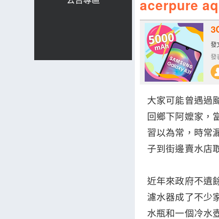
acerpu
3
發文
發表
大家可能曾遇過
回鄉下阿嬤家，
習以為常，時常
子到街邊賣水店
近年來政府不遺
濾水器成了不少
水瓶和一個冷水