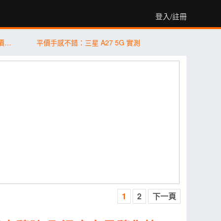
登入/註冊
【米可促銷】iPhone 17 Pro Max 256G 價格破盤！米可手機館限時 $40,880 (8/7~8/9)
平價手感不錯：三星 A27 5G 實測
1
2
下一頁