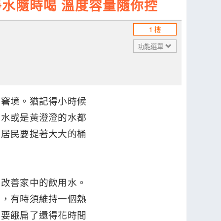
乾淨水隨時喝 溫度容量隨你控
1 樓
功能選單
的窘境。猶記得小時候
沙水或是黃澄澄的水都
到居民要提著大大的桶
來改善家中的飲用水。
慣，有時須維持一個熱
都要餓扁了還得花時間