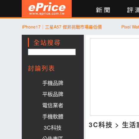
新聞
評測
討論
產品
買賣
商城
登入
iPhone17｜三星A57 傑昇挑戰市場最低價
Pixel 
全站搜尋
討論列表
手機品牌
平板品牌
電信業者
手機軟體
3C科技
>
生活
3C科技
公告專區