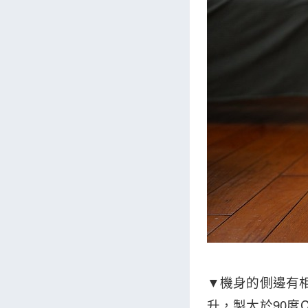
▼機身的側邊有
升，製大於90度