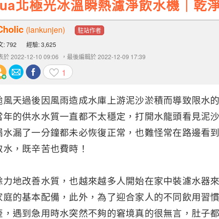
re aqua北極光冰溫瞬熱濾淨飲水機｜
Cholic
(lankunjen)
駐站作者
: 792
經驗: 3,625
於 2022-12-10 09:06
，最後編輯於 2022-12-09 17:39
1
颱風天過後因風雨造成水庫上游泥沙淤積而導致限水
當年的供水水質一直都不太穩定，打開水龍頭看見泥
漏水漏了一分鐘都未必恢復正常，也難怪常在路邊看
取水，既辛苦也費時！
餘力地改善水質，也越來越多人開始在家中裝濾水器
家庭的基本配備，此外，為了迎合家人的不同飲用習
壺，遇到急用時水突然不夠的窘境真的很無言，肚子