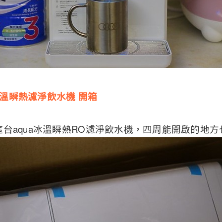
溫瞬熱濾淨飲水機
開箱
台aqua冰溫瞬熱RO濾淨飲水機，四周能開啟的地