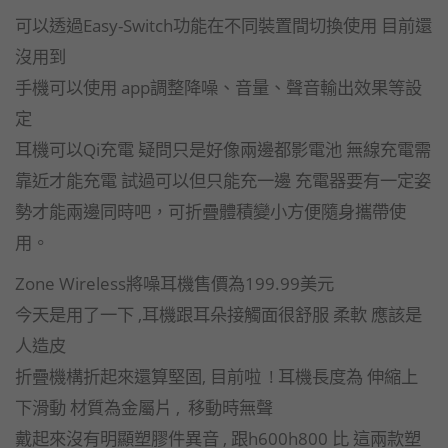
可以透過Easy-Switch功能在不同裝置間切換使用 目前還
沒用到
手機可以使用 app調整降噪、音量、聲音輸出效果等設
定
耳機可以Qi充電 疑問只是好像兩邊都影電池 無線充電需
靠近才能充電 試過可以但只能充一邊 充電器要有一定姿
勢才能兩邊同時吧，可折疊體積變小方便隨身攜帶使
用。
Zone Wireless將噪耳機售價為199.99美元
今天是用了一下 ,耳機跟耳朵接觸面很舒服 柔軟 應該是
人造皮
折疊機構折起來還算堅固, 目前啦 ! 耳機長度為 伸縮上
下滑動 材質為金屬片 , 移動時無聲
戴起來沒有明顯塑膠件異音 , 跟h600h800 比 這兩款塑