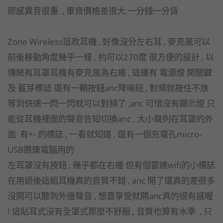
膠感異音很重 , 畢竟價格差很大,一分錢一分貨
Zone Wireless這款耳機 , 好像沒分左右耳 , 麥克風可以
前後移動角度幾乎一樣 , 約可以270度 很方便的設計 , 以
傳統有耳罩耳機有麥克風為右邊 , 這邊有 電源燈 開關鍵
及 藍芽標誌 還有一顆按鈕anc降噪鈕 , 對頻就按住不放
等到快速一閃一閃就可以對頻了 ,anc 可惜沒有顯示燈 只
能從耳機裡面的聲音告知切換anc , 大小聲則在耳罩的外
面 有+- 的標誌 , 一看就知道 , 還有一個充電孔micro-
USB跟連電腦用的
左耳罩沒有按鈕 , 幾乎都在右邊 但有個雷達wifi的小標誌
在用過後這組耳機真的音質不錯 , anc 開了還真的差很多
沒開可以聽到外邊聲音 , 想要享受就開anc真的很有感喔
! 這貼耳式沒有全罩式那麼不舒服 , 音質也算有水準 , 只