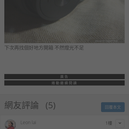
下次再找個好地方開箱 不然燈光不足
廣告
捲動繼續閱讀
網友評論
5
回覆本文
Leon lai
1