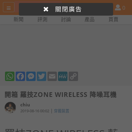
搜
產
會
0
關閉廣告
尋
品
員
新聞
評測
討論
產品
買賣
網
比
站
拼
WhatsApp
Facebook
Messenger
Twitter
Email
MeWe
Copy
Link
開箱 羅技ZONE WIRELESS 降噪耳機
chiu
|
2019-08-16 00:02
穿戴裝置