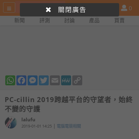
搜
產
會
0
關閉廣告
尋
品
員
新聞
評測
討論
產品
買賣
網
比
站
拼
WhatsApp
Facebook
Messenger
Twitter
Email
MeWe
Copy
Link
PC-cillin 2019跨越平台的守望者，始終
不變的守護
lalufu
|
2019-01-01 14:25
電腦電競相關