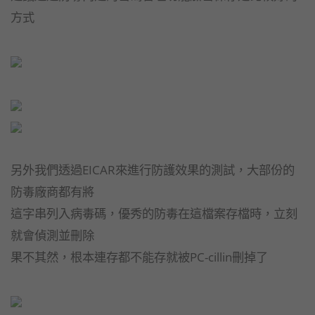
方式
另外我們透過EICAR來進行防護效果的測試，大部份的
防毒廠商都有將
這字串列入病毒碼，優秀的防毒在這檔案存檔時，立刻
就會偵測並刪除
果不其然，根本連存都不能存就被PC-cillin刪掉了