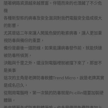
隨著網路資源越來越豐富，伴隨而來的也潛藏了不少危
機
各種新型態的病毒及安全漏洞對我們電腦安全造成很大
的影響，
尤其是這二年來讓人聞風色變的勒索病毒，讓人更加重
視防毒與備份的重要，
備份是最後一道防線，如果能讓病毒發作前，就能快速
被防毒所偵測，
決戰與千里之外，還沒到電腦裡就被擋下來了，那豈不
是美事
這次的主角是老牌防毒軟體Trend Micro，說是老牌其實
是成名已久，
從剛用電腦時，第一次裝的防毒就是Pc-cillin還要加裝硬
體鎖，
後來隨著各式防毒軟體爭嗚，也多是使用免費防毒加上