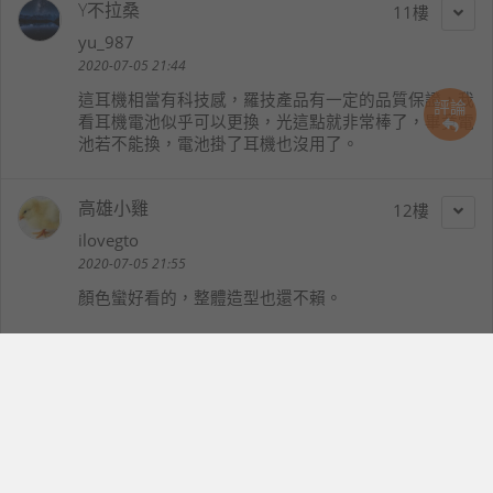
Y不拉桑
11
yu_987
2020-07-05 21:44
這耳機相當有科技感，羅技產品有一定的品質保證，我
評論
看耳機電池似乎可以更換，光這點就非常棒了，畢竟電
池若不能換，電池掛了耳機也沒用了。
高雄小雞
12
ilovegto
2020-07-05 21:55
顏色蠻好看的，整體造型也還不賴。
aps0195
13
aps0195
2020-07-05 22:16
一分錢一分貨的道理很清楚,經過了這麼久規格還是有
不錯的相容性