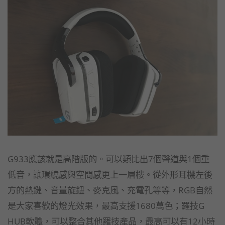
G933應該就是高階版的。可以類比出7個聲道與1個重
低音，讓環繞感與空間感更上一層樓。從外形耳機左後
方的熱鍵、音量旋鈕、麥克風、充電孔等等，RGB自然
是大家喜歡的燈光效果，最高支援1680萬色；羅技G
HUB軟體，可以整合其他羅技產品，最高可以有12小時