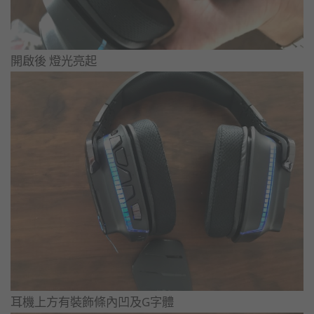
開啟後 燈光亮起
耳機上方有裝飾條內凹及G字體