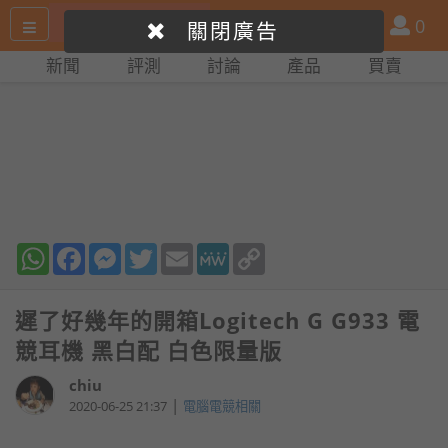
搜
產
會
0
關閉廣告
尋
品
員
新聞
評測
討論
產品
買賣
網
比
站
拼
WhatsApp
Facebook
Messenger
Twitter
Email
MeWe
Copy
Link
遲了好幾年的開箱Logitech G G933 電
競耳機 黑白配 白色限量版
chiu
|
2020-06-25 21:37
電腦電競相關