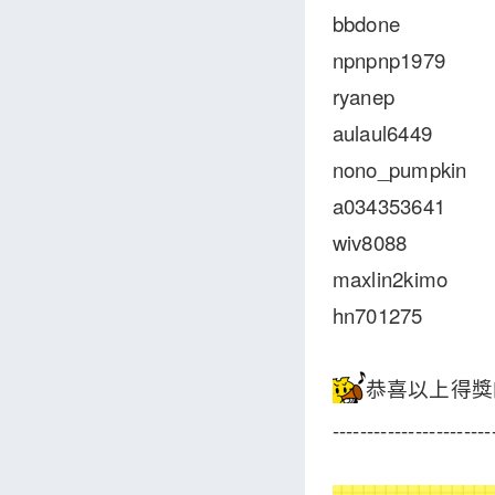
bbdone
npnpnp1979
ryanep
aulaul6449
nono_pumpkin
a034353641
wiv8088
maxlin2kimo
hn701275
恭喜以上得獎
-----------------------