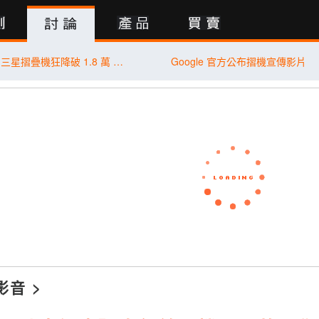
行動版
嘴上說不用換！三星摺疊機狂降破 1.8 萬 再推千元有找孝親神器
Google 官方公布摺機宣傳影片
影音
>