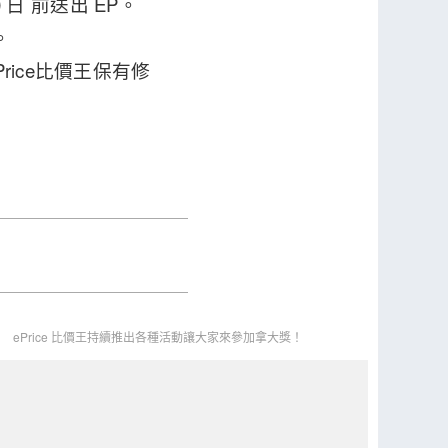
0 日 前送出 EP。
。
rice比價王保有修
ePrice 比價王持續推出各種活動讓大家來參加拿大獎！