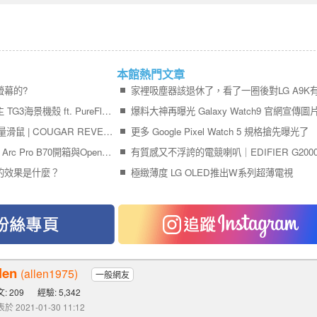
本館熱門文章
螢幕的?
效能、價格我都要！君主 TG3海景機殼 ft. PureFlow ARGB 水冷散熱器
爆料大神再曝光 Galaxy Watch9 官網宣傳圖
【開箱】平價8K三模輕量滑鼠 | COUGAR REVENGER PRO 8K
更多 Google Pixel Watch 5 規格搶先曝光了
最平價32GB顯卡：Intel Arc Pro B70開箱與OpenClaw龍蝦使用心得
有質感又不浮誇的電競喇叭｜EDIFIER G2000
的效果是什麼？
極緻薄度 LG OLED推出W系列超薄電視
len
(allen1975)
一般網友
: 209
經驗: 5,342
於 2021-01-30 11:12