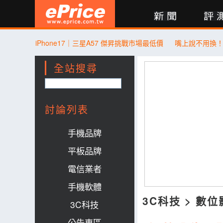
新聞
評測
討論
產品
買賣
商城
登入
iPhone17｜三星A57 傑昇挑戰市場最低價
全站搜尋
討論列表
手機品牌
平板品牌
電信業者
手機軟體
3C科技
>
數位
3C科技
公告專區