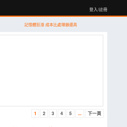
登入/註冊
記憶體狂漲 成本比處理器還高
1
2
3
4
5
...
下一頁