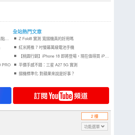
全站熱門文章
家裡吸塵器該退休了，看了一圈後對LG A9K有點心動
Z Fold8 實測 寬摺機真的好用嗎
片
紅米將推 7 吋螢幕萬級電池手機
【桃園行銷】iPhone 18 即將登場，現在值得買 iPhone 17 嗎？四款機型一次比較！
 PRO
平價手感不錯：三星 A27 5G 實測
摺機標準化 對蘋果來說是好事？
2 樓
功能選單