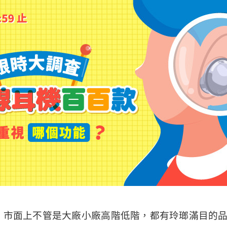
！市面上不管是大廠小廠高階低階，都有玲瑯滿目的