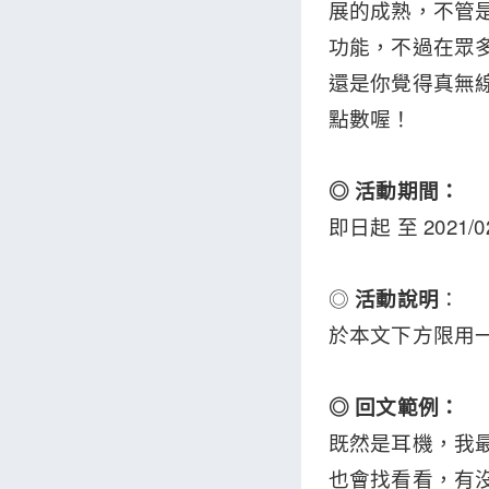
展的成熟，不管
功能，不過在眾
還是你覺得真無
點數喔！
◎ 活動期間：
即日起 至 2021/02
◎
活動說明
：
於本文下方限用
◎ 回文範例：
既然是耳機，我
也會找看看，有