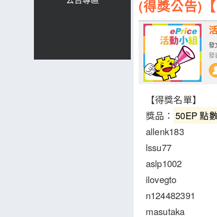
(得獎公告)
發文
發表
【得獎名單】
獎品：
50EP 點
allenk183
lssu77
aslp1002
ilovegto
n124482391
masutaka