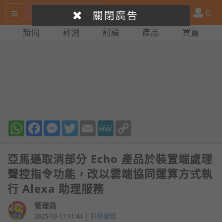
搜
產
會
0
關閉廣告
尋
品
員
新聞
評測
討論
產品
買賣
網
比
站
拼
WhatsApp
Facebook
Messenger
Twitter
Email
MeWe
Copy
Link
亞馬遜取消部分 Echo 產品於裝置端處理
聲控指令功能，改以雲端協同運算方式執
行 Alexa 助理服務
管理員
|
2025-03-17 11:44
科技新知