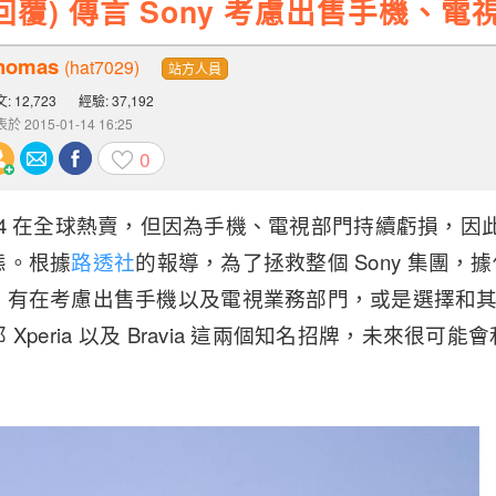
y 回覆) 傳言 Sony 考慮出售手機、電
homas
(hat7029)
站方人員
: 12,723
經驗: 37,192
於 2015-01-14 16:25
0
ation 4 在全球熱賣，但因為手機、電視部門持續虧損，因此
態。
根據
路透社
的報導，為了拯救整個 Sony 集團，據傳 
，有在考慮出售手機以及電視業務部門，或是選擇和
peria 以及 Bravia 這兩個知名招牌，未來很可能會