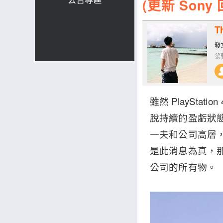
(更新 Son
T
發文
發表
雖然 PlaySt
脫持續的盈虧狀
一夫和公司高層
是此消息為真，那 X
公司的所有物。