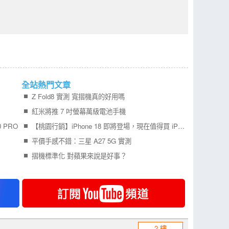
全站熱門文章
Z Fold8 實測 寬摺機真的好用嗎
紅米將推 7 吋螢幕萬級電池手機
 PRO
【桃園行銷】iPhone 18 即將登場，現在值得買 iPhone 17 嗎？四款機型一次比較！
平價手感不錯：三星 A27 5G 實測
摺機標準化 對蘋果來說是好事？
2 樓