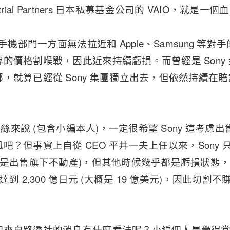
dustrial Partners 日本私募基金公司的 VAIO，就是
 手機部門一方面無法拉近和 Apple、Samsung 等
價格割喉戰，因此近來持續虧損。而曾經是 Sony 金字招
，就算已經從 Sony 集團獨立出去，但依然持續在
 粉絲來說 (包含小編本人)，一定很希望 Sony 這考
風吧？但事實上自從
CEO 平井一夫上任以來，Sony 只
因是出售旗下不動產)，但其他時候幾乎都是虧損狀態，而
達到 2,300 億日元 (大概是 19 億美元)，因此切
來自路透社的消息有什麼看法呢？小編個人是覺得當初 So