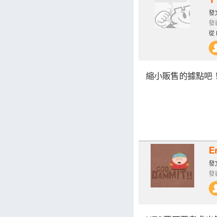
發文
發表
從 
縮小販售的據點吧
E
發文
發表