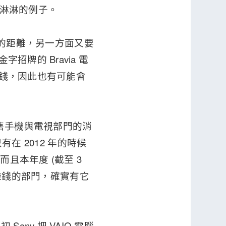
一個血淋淋的例子。
對手的距離，另一方面又要
牌的 Bravia 電
賠錢，因此也有可能會
慮出售手機與電視部門的消
有在 2012 年的時候
且本年度 (截至 3
割不賺錢的部門，確實有它
ny 把 VAIO 電腦