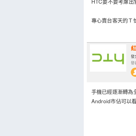
HTC要不要考慮出
專心賣台客天的Ｔ
發文
發表
手機已經逐漸轉為
Android市佔