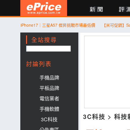
新聞
評測
討論
產品
買賣
商城
登入
iPhone17｜三星A57 傑昇挑戰市場最低價
全站搜尋
討論列表
手機品牌
平板品牌
電信業者
手機軟體
3C科技
>
科技
3C科技
公告專區