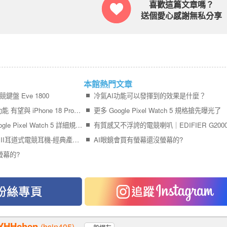
喜歡這篇文章嗎？
送個愛心感謝無私分享
本館熱門文章
競鍵盤 Eve 1800
冷氣AI功能可以發揮到的效果是什麼？
AirPods 傳將加入相機功能 有望與 iPhone 18 Pro 系列同步亮相
更多 Google Pixel Watch 5 規格搶先曝光了
升級可能真的很小，Google Pixel Watch 5 詳細規格曝光
有質感又不浮誇的電競喇叭｜EDIFIER G2000
HyperX Cloud Earbuds II耳道式電競耳機-經典產品再進化，千元內輕鬆入主
AI眼鏡會買有螢幕還沒螢幕的?
螢幕的?
YHHchen
(hsin405)