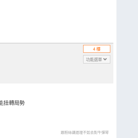
4 樓
功能選單
才能扭轉局勢
跟粉絲講道理不如去對牛彈琴