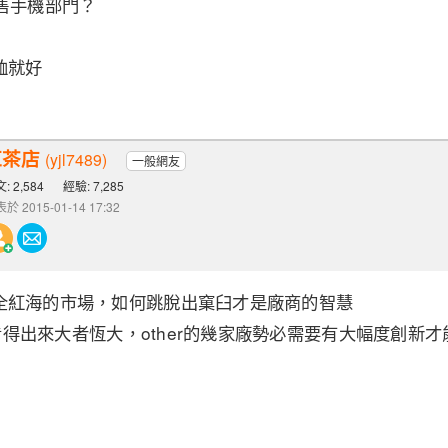
售手機部門？
恤就好
紅茶店
(yjl7489)
一般網友
: 2,584
經驗: 7,285
於 2015-01-14 17:32
全紅海的市場，如何跳脫出窠臼才是廠商的智慧
可以看得出來大者恆大，other的幾家廠勢必需要有大幅度創新