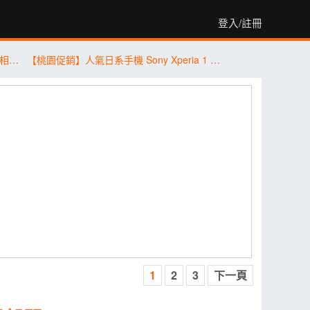
登入/註冊
三星 Galaxy Z Fold8 系列／Flip8 重磅亮相！傑昇通信預購抽萬元悠遊卡金
【桃園促銷】人氣日系手機 Sony Xperia 1 VII 256G/512G，現貨特價 34,590 元起有夠划算！(8/4~8/10)
1
2
3
下一頁