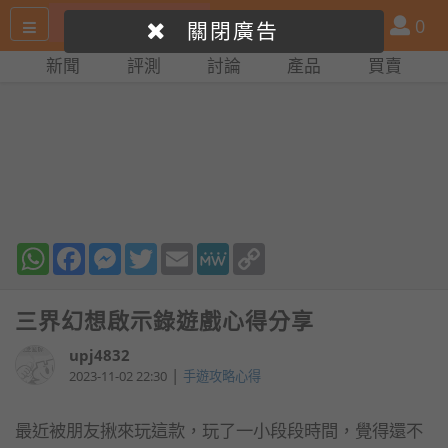
搜
產
會
0
關閉廣告
尋
品
員
新聞
評測
討論
產品
買賣
網
比
站
拼
WhatsApp
Facebook
Messenger
Twitter
Email
MeWe
Copy
Link
三界幻想啟示錄遊戲心得分享
upj4832
|
2023-11-02 22:30
手遊攻略心得
最近被朋友揪來玩這款，玩了一小段段時間，覺得還不