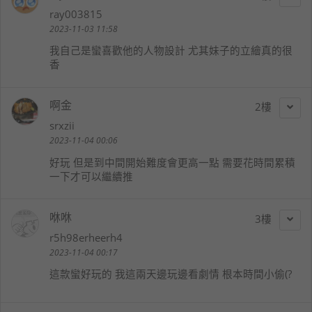
ray003815
2023-11-03 11:58
我自己是蠻喜歡他的人物設計 尤其妹子的立繪真的很
香
啊金
2
srxzii
2023-11-04 00:06
好玩 但是到中間開始難度會更高一點 需要花時間累積
一下才可以繼續推
咻咻
3
r5h98erheerh4
2023-11-04 00:17
這款蠻好玩的 我這兩天邊玩邊看劇情 根本時間小偷(?