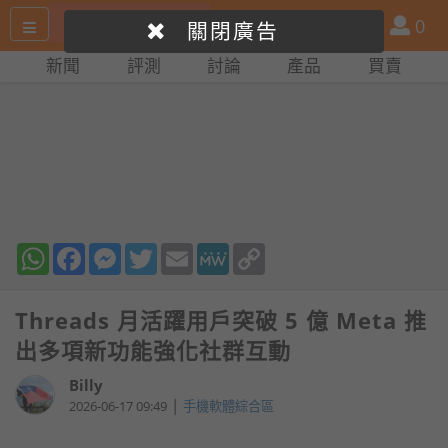
搜
產
會
0
關閉廣告
尋
品
員
新聞
評測
討論
產品
買賣
網
比
站
拼
WhatsApp
Facebook
Messenger
Twitter
Email
MeWe
Copy
Link
Threads 月活躍用戶突破 5 億 Meta 推
出多項新功能強化社群互動
Billy
|
2026-06-17 09:49
手機軟體綜合區