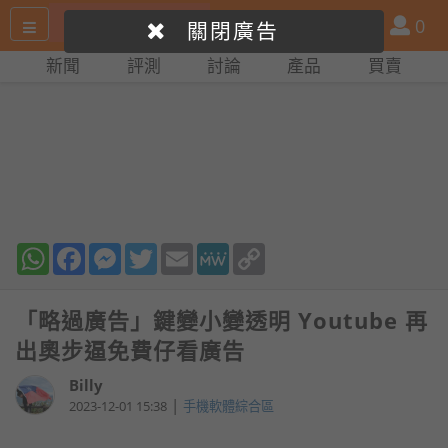
搜
產
會
0
關閉廣告
尋
品
員
新聞
評測
討論
產品
買賣
網
比
站
拼
WhatsApp
Facebook
Messenger
Twitter
Email
MeWe
Copy
Link
「略過廣告」鍵變小變透明 Youtube 再
出奧步逼免費仔看廣告
Billy
|
2023-12-01 15:38
手機軟體綜合區