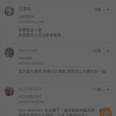
汪漢均
9
opk0864
2023-05-03 21:20
免費就省一筆
有需要的人可以參考看看
doraemon
10
lvprada
2023-05-04 00:22
真的蠻方便的,手機可以移動,畫質也比內建的好一點
n124482391
11
n124482391
2023-05-04 03:58
Iriun Webcam 也太讚了，讓手機能物盡其用，重點手
評論
機畫質真的也比較好，立馬下載來試試。