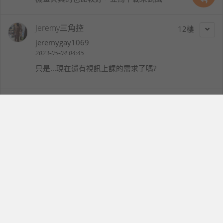
Jeremy三角控
12
jeremygay1069
2023-05-04 04:45
只是...現在還有視訊上課的需求了嗎?
story5ace5
13
story5ace5
2023-05-04 09:25
這款APP真是實用有需要的人可以安裝使用看看挺方便
的軟體而且也不會有額外的負擔
flashkjd
14
flashkjd
2023-05-04 22:04
Iriun Webcam能讓手機鏡頭變成網路視訊鏡頭滿好