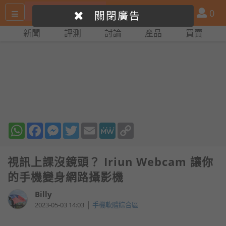
搜
產
會
0
關閉廣告
尋
品
員
新聞
評測
討論
產品
買賣
網
比
站
拼
WhatsApp
Facebook
Messenger
Twitter
Email
MeWe
Copy
Link
視訊上課沒鏡頭？ Iriun Webcam 讓你
的手機變身網路攝影機
Billy
|
2023-05-03 14:03
手機軟體綜合區